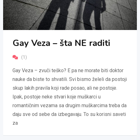
Gay Veza – šta NE raditi
(1)
Gay Veza – zvuči teško? E pa ne morate biti doktor
nauke da biste to shvatili. Svi bismo želeli da postoji
skup lakih pravila koji rade posao, ali ne postoje.
Ipak, postoje neke stvari koje muškarci u
romantičnim vezama sa drugim muškarcima treba da
daju sve od sebe da izbegavaju. To su korisni saveti
za