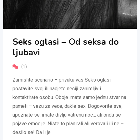
Seks oglasi – Od seksa do
ljubavi
(1)
Zamislite scenario – privuku vas Seks oglasi,
postavite svoj ili nadjete neciji zanimljiv i
kontaktirate osobu. Oboje imate samo jednu stvar na
pameti – vezu za vece, dakle sex. Dogovorite sve,
upoznate se, imate divlju vatrenu noc… ali onda se
pojave emocije. Niste to planirali ali verovali ili ne –
desilo se! Da li je