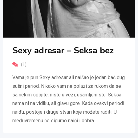
Sexy adresar – Seksa bez
(1)
Vama je pun Sexy adresar ali naišao je jedan baš dug
sušni period. Nikako vam ne polazi za rukom da se
sa nekim spojite, niste u vezi, usamljeni ste. Seksa
nema ni na vidiku, ali glavu gore. Kada ovakvi periodi
naiđu, postoje i druge stvari koje možete raditi. U
međuvremenu će sigurno naići i dobra