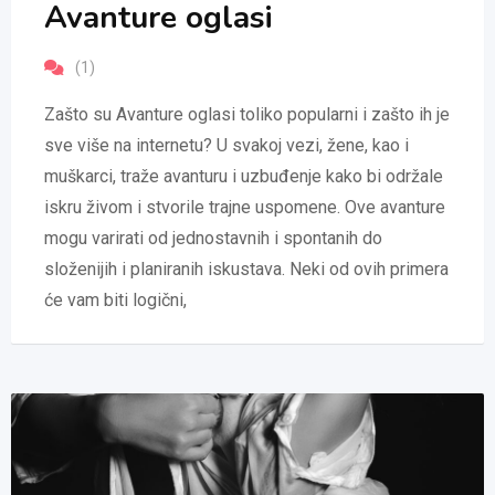
Avanture oglasi
(1)
Zašto su Avanture oglasi toliko popularni i zašto ih je
sve više na internetu? U svakoj vezi, žene, kao i
muškarci, traže avanturu i uzbuđenje kako bi održale
iskru živom i stvorile trajne uspomene. Ove avanture
mogu varirati od jednostavnih i spontanih do
složenijih i planiranih iskustava. Neki od ovih primera
će vam biti logični,