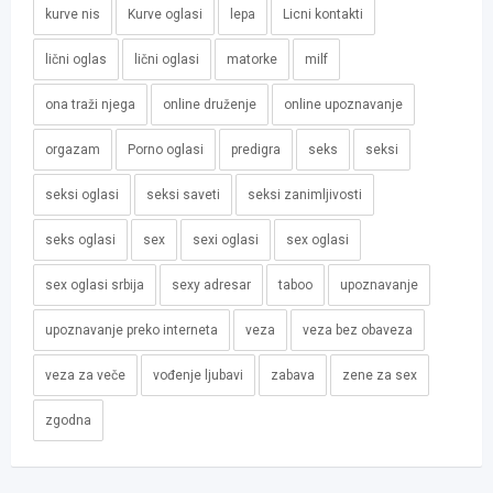
kurve nis
Kurve oglasi
lepa
Licni kontakti
lični oglas
lični oglasi
matorke
milf
ona traži njega
online druženje
online upoznavanje
orgazam
Porno oglasi
predigra
seks
seksi
seksi oglasi
seksi saveti
seksi zanimljivosti
seks oglasi
sex
sexi oglasi
sex oglasi
sex oglasi srbija
sexy adresar
taboo
upoznavanje
upoznavanje preko interneta
veza
veza bez obaveza
veza za veče
vođenje ljubavi
zabava
zene za sex
zgodna