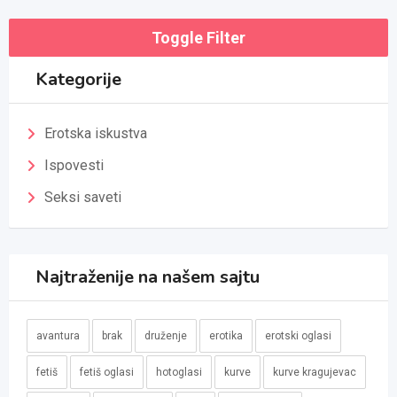
Toggle Filter
Kategorije
Erotska iskustva
Ispovesti
Seksi saveti
Najtraženije na našem sajtu
avantura
brak
druženje
erotika
erotski oglasi
fetiš
fetiš oglasi
hotoglasi
kurve
kurve kragujevac