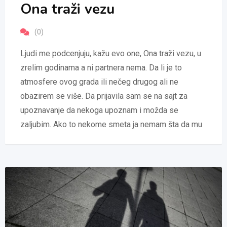
Ona traži vezu
(0)
Ljudi me podcenjuju, kažu evo one, Ona traži vezu, u
zrelim godinama a ni partnera nema. Da li je to
atmosfere ovog grada ili nečeg drugog ali ne
obazirem se više. Da prijavila sam se na sajt za
upoznavanje da nekoga upoznam i možda se
zaljubim. Ako to nekome smeta ja nemam šta da mu