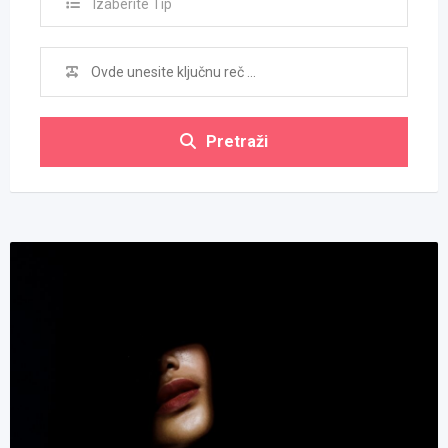
Izaberite Tip
Pretraži