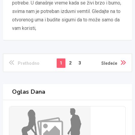
potrebe. U današnje vreme kada se živi brzo i burno,
svima nam je potreban izduvni vemtil. Gledajte na to
otvorenog uma i budite sigurni da to može samo da
vam koristi,
1
2
3
Prethodno
Sledeće
Oglas Dana