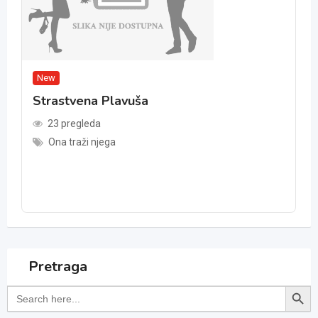
New
Strastvena Plavuša
23 pregleda
Ona traži njega
Pretraga
Search Button
Search
for: