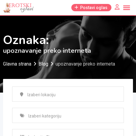
Skip
Postavi oglas
to
content
Oznaka:
upoznavanje preko interneta
Glavna strana
Blog
upoznavanje preko interneta