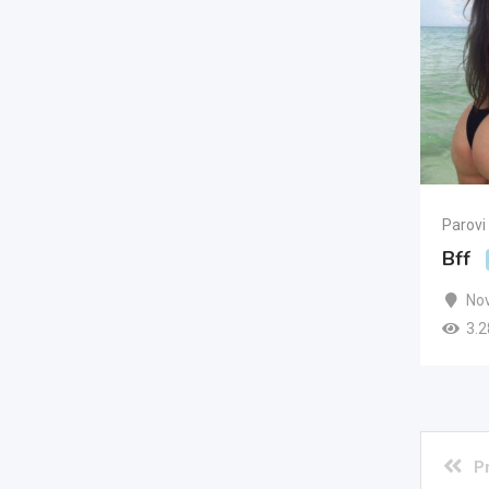
Parovi
Bff
Nov
3.2
P