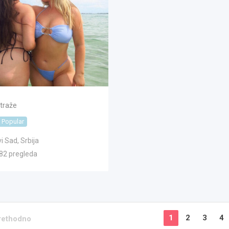
 traže
Popular
i Sad
,
Srbija
82 pregleda
1
2
3
4
rethodno