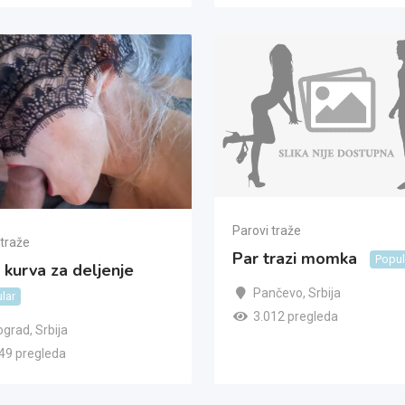
Parovi traže
 traže
Par trazi momka
Popul
kurva za deljenje
Pančevo
,
Srbija
lar
3.012 pregleda
ograd
,
Srbija
49 pregleda