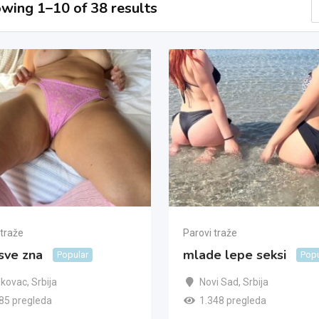
wing 1–10 of 38 results
 traže
Parovi traže
sve zna
mlade lepe seksi
Popular
Popu
skovac
,
Srbija
Novi Sad
,
Srbija
85 pregleda
1.348 pregleda