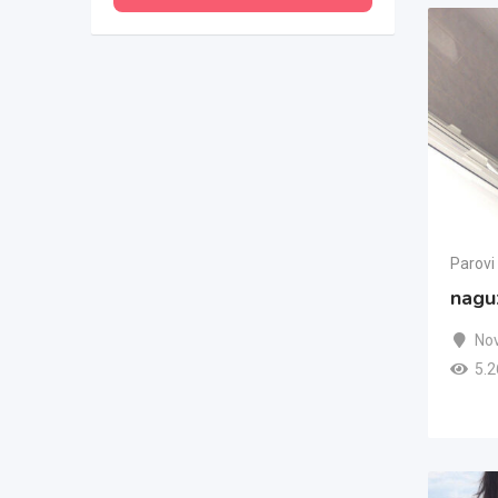
Parovi
naguz
Nov
5.2