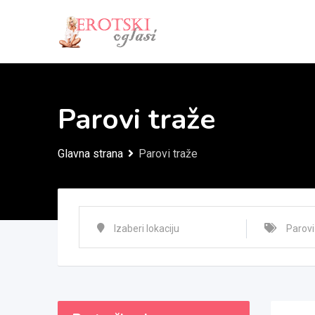
Skip
to
content
Parovi traže
Glavna strana
Parovi traže