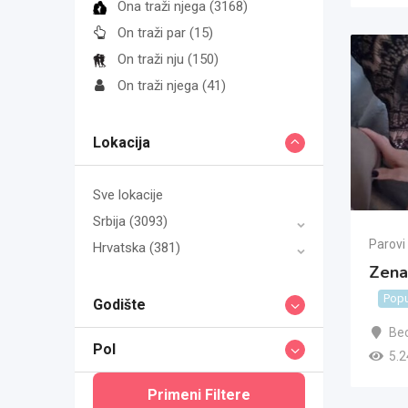
Ona traži njega
(3168)
On traži par
(15)
On traži nju
(150)
On traži njega
(41)
Lokacija
Sve lokacije
Srbija
(3093)
Parovi
Hrvatska
(381)
Zena 
Popu
Godište
Be
Pol
5.2
Primeni Filtere