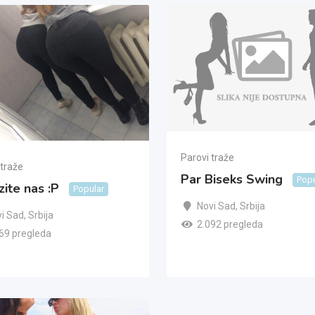
Parovi traže
 traže
Par Biseks Swing
Popu
ite nas :P
Popular
Novi Sad
,
Srbija
i Sad
,
Srbija
2.092 pregleda
69 pregleda