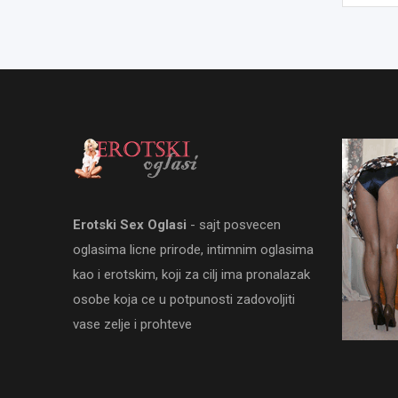
Erotski Sex Oglasi
- sajt posvecen
oglasima licne prirode, intimnim oglasima
kao i erotskim, koji za cilj ima pronalazak
osobe koja ce u potpunosti zadovoljiti
vase zelje i prohteve