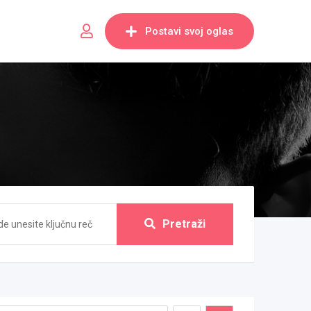
Postavi svoj oglas
Pretraži