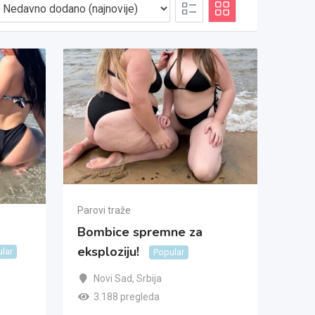
Parovi traže
Bombice spremne za
eksploziju!
lar
Popular
Novi Sad
,
Srbija
3.188 pregleda