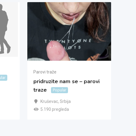
Parovi traže
lar
pridruzite nam se – parovi
traze
Popular
Kruševac
,
Srbija
5.190 pregleda