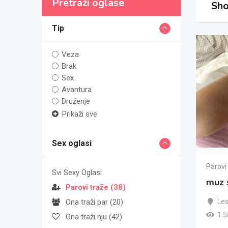
Pretraži oglase
Sho
Tip
Veza
Brak
Sex
Avantura
Druženje
Prikaži sve
Sex oglasi
Parovi
Svi Sexy Oglasi
muz 
Parovi traže
(38)
Le
Ona traži par
(20)
1.5
Ona traži nju
(42)