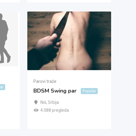
Parovi traže
ar
BDSM Swing par
Popular
Niš
,
Srbija
4.088 pregleda