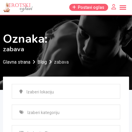
Skip
Postavi oglas
to
content
Oznaka:
zabava
Glavna strana
Blog
zabava