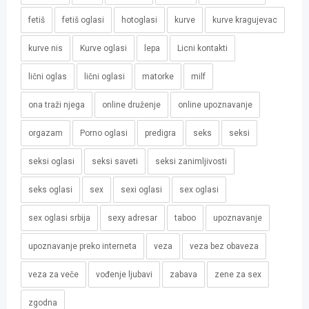
fetiš
fetiš oglasi
hotoglasi
kurve
kurve kragujevac
kurve nis
Kurve oglasi
lepa
Licni kontakti
lični oglas
lični oglasi
matorke
milf
ona traži njega
online druženje
online upoznavanje
orgazam
Porno oglasi
predigra
seks
seksi
seksi oglasi
seksi saveti
seksi zanimljivosti
seks oglasi
sex
sexi oglasi
sex oglasi
sex oglasi srbija
sexy adresar
taboo
upoznavanje
upoznavanje preko interneta
veza
veza bez obaveza
veza za veče
vođenje ljubavi
zabava
zene za sex
zgodna