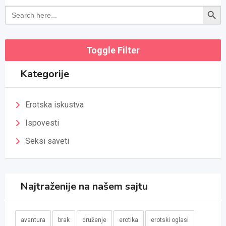
Search Button
Search
for:
Toggle Filter
Kategorije
Erotska iskustva
Ispovesti
Seksi saveti
Najtraženije na našem sajtu
avantura
brak
druženje
erotika
erotski oglasi