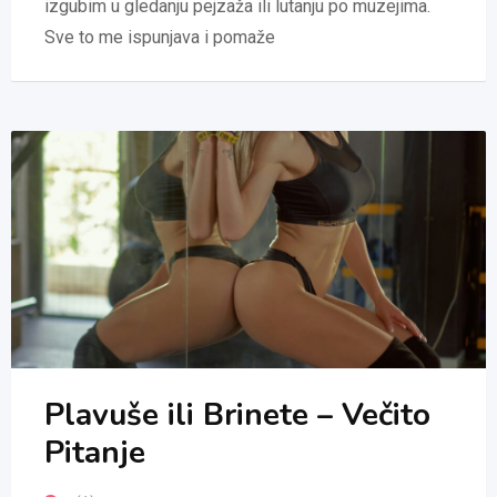
izgubim u gledanju pejzaža ili lutanju po muzejima.
Sve to me ispunjava i pomaže
Plavuše ili Brinete – Večito
Pitanje