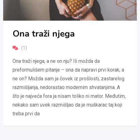
Ona traži njega
(1)
Ona traži njega, a ne on nju? Ili možda da
preformulišem pitanje – ona da napravi prvi korak, a
ne on? Možda sam ja čovek iz prošlosti, zastarelog
razmišljanja, nedorastao modernim shvatanjima. A
što je najveća fora ja nisam toliko ni mator. Međutim,
nekako sam uvek razmišljao da je muškarac taj koji
treba prvi da