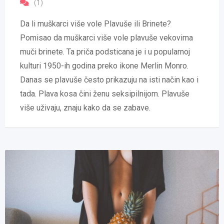
(1)
Da li muškarci više vole Plavuše ili Brinete?
Pomisao da muškarci više vole plavuše vekovima
muči brinete. Ta priča podsticana je i u popularnoj
kulturi 1950-ih godina preko ikone Merlin Monro.
Danas se plavuše često prikazuju na isti način kao i
tada. Plava kosa čini ženu seksipilnijom. Plavuše
više uživaju, znaju kako da se zabave.