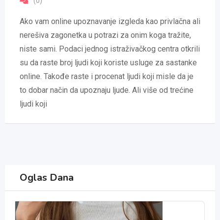
(0)
Ako vam online upoznavanje izgleda kao privlačna ali
nerešiva zagonetka u potrazi za onim koga tražite,
niste sami. Podaci jednog istraživačkog centra otkrili
su da raste broj ljudi koji koriste usluge za sastanke
online. Takođe raste i procenat ljudi koji misle da je
to dobar način da upoznaju ljude. Ali više od trećine
ljudi koji
Oglas Dana