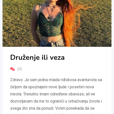
Druženje ili veza
(0)
Zdravo. Ja sam jedna mlada riđokosa avanturista sa
željom da upoznajem nove ljude i posetim nova
mesta. Trenutno imam određene obaveze, ali ne
dozvoljavam da me to ograniči u istraživanju života i
svega što ima da ponudi. Volim ponekada da se