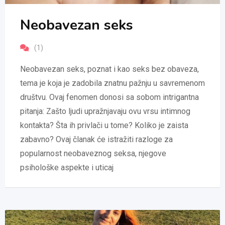
Neobavezan seks
(1)
Neobavezan seks, poznat i kao seks bez obaveza,
tema je koja je zadobila znatnu pažnju u savremenom
društvu. Ovaj fenomen donosi sa sobom intrigantna
pitanja: Zašto ljudi upražnjavaju ovu vrsu intimnog
kontakta? Šta ih privlači u tome? Koliko je zaista
zabavno? Ovaj članak će istražiti razloge za
popularnost neobaveznog seksa, njegove
psihološke aspekte i uticaj