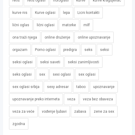
fetiš
fetiš oglasi
hotoglasi
kurve
kurve kragujevac
kurve nis
Kurve oglasi
lepa
Licni kontakti
lični oglas
lični oglasi
matorke
milf
ona traži njega
online druženje
online upoznavanje
orgazam
Porno oglasi
predigra
seks
seksi
seksi oglasi
seksi saveti
seksi zanimljivosti
seks oglasi
sex
sexi oglasi
sex oglasi
sex oglasi srbija
sexy adresar
taboo
upoznavanje
upoznavanje preko interneta
veza
veza bez obaveza
veza za veče
vođenje ljubavi
zabava
zene za sex
zgodna