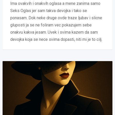
Ima ovakvih i onakvih oglasa a mene zanima samo
Seks Oglas jer sam takva devojka i tako se
ponasam. Dok neke druge ovde traze ljubav i slicne
gluposti ja se ne foliram vec pokazujem sebe
onakvu kakva jesam. Uvek i svima kazem da sam
devojka koja se nece svima dopasti, niti mi je to cilj.