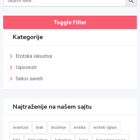
for:
Toggle Filter
Kategorije
Erotska iskustva
Ispovesti
Seksi saveti
Najtraženije na našem sajtu
avantura
brak
druženje
erotika
erotski oglasi