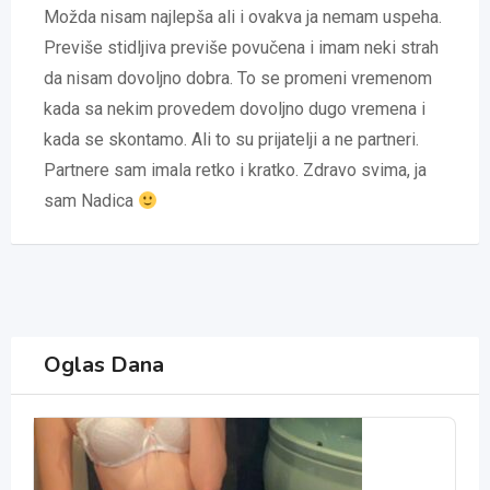
Možda nisam najlepša ali i ovakva ja nemam uspeha.
Previše stidljiva previše povučena i imam neki strah
da nisam dovoljno dobra. To se promeni vremenom
kada sa nekim provedem dovoljno dugo vremena i
kada se skontamo. Ali to su prijatelji a ne partneri.
Partnere sam imala retko i kratko. Zdravo svima, ja
sam Nadica
Oglas Dana