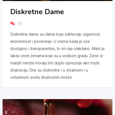
Diskretne Dame
(1)
Diskretne dame su dame koje zahtevaju sigurnost,
anonimnost i poverenje. U vreme kada je sve
dostupno i transparentno, to im nije olakšano. Malo je
lakše onim ženama koje su u velikom gradu. Žene iz
manjih mesta moraju biti duplo opreznije ako traže
diskreciju. One su diskretne i u stvarnom i u
virtuelnom svetu društvenih mreža