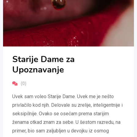
Starije Dame za
Upoznavanje
(0)
Uvek sam voleo Starije Dame. Uvek me je nešto
privlačilo kod njih. Delovale su zrelije, inteligentnije i
seksipilnije. Ovako se osećam prema starijim
ženama otkad znam za sebe. U šestom razredu, na
primer, bio sam zaljubljen u devojku iz osmog