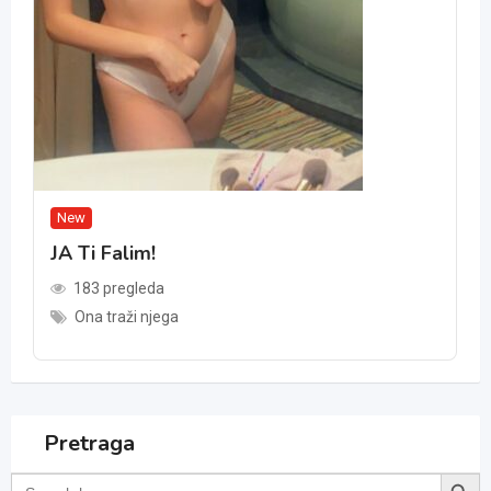
New
JA Ti Falim!
183 pregleda
Ona traži njega
Pretraga
Search Button
Search