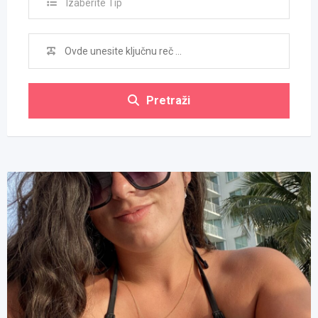
Izaberite Tip
Pretraži