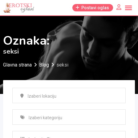
Skip
Postavi oglas
to
content
Oznaka:
seksi
Glavna strana
Blog
seksi