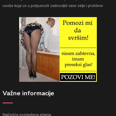
osobe koja ce u potpunosti zadovoljiti vase zelje i prohteve
Važne informacije
Najčešće postavljena pitanja