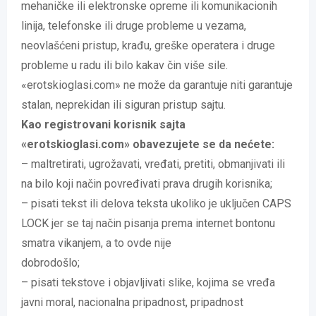
mehaničke ili elektronske opreme ili komunikacionih
linija, telefonske ili druge probleme u vezama,
neovlašćeni pristup, krađu, greške operatera i druge
probleme u radu ili bilo kakav čin više sile.
«erotskioglasi.com» ne može da garantuje niti garantuje
stalan, neprekidan ili siguran pristup sajtu.
Kao registrovani korisnik sajta
«erotskioglasi.com» obavezujete se da nećete:
– maltretirati, ugrožavati, vređati, pretiti, obmanjivati ili
na bilo koji način povređivati prava drugih korisnika;
– pisati tekst ili delova teksta ukoliko je uključen CAPS
LOCK jer se taj način pisanja prema internet bontonu
smatra vikanjem, a to ovde nije
dobrodošlo;
– pisati tekstove i objavljivati slike, kojima se vređa
javni moral, nacionalna pripadnost, pripadnost