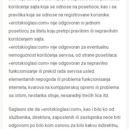
korišcenja sajta koja se odnose na posetioce, kao i sa
pravilika koja se odnose na registrovane korisnike.
«erotskioglasi.com» nije odgovoran ni jednom
posetiocu za štetu koju pretrpi pravilnim ili nepravilnim
korišćenjem sajta.
«erotskioglasi.com» nije odgovoran za eventualnu
nemogućnost korišćenja servisa, od strane posetilaca.
«erotskioglasi.com» nije odgovoran za nepravilno
funkcionisanje ili prekid rada servisa usled
elementarnih nepogoda ili problema funkcionisanja
interneta, kvarova na kompjuterskoj opremi ili problema
sa istom, nestanka struje, nesaradnji trećih lica itd.
Saglasni ste da «erotskioglasi.com», kao i bilo ko od
službenika, direktora, zaposlenih ili zastupnika neće biti
odgovorni po bilo kom osnovu za bilo kakvu indirektnu,