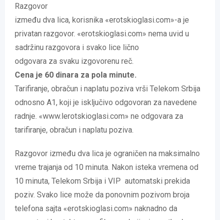
Razgovor
između dva lica, korisnika «erotskioglasi.com»-a je
privatan razgovor. «erotskioglasi.com» nema uvid u
sadržinu razgovora i svako lice lično
odgovara za svaku izgovorenu reč.
Cena je 60 dinara za pola minute.
Tarifiranje, obračun i naplatu poziva vrši Telekom Srbija
odnosno A1, koji je isključivo odgovoran za navedene
radnje. «www.lerotskioglasi.com» ne odgovara za
tarifiranje, obračun i naplatu poziva.
Razgovor između dva lica je ograničen na maksimalno
vreme trajanja od 10 minuta. Nakon isteka vremena od
10 minuta, Telekom Srbija i VIP automatski prekida
poziv. Svako lice može da ponovnim pozivom broja
telefona sajta «erotskioglasi.com» naknadno da