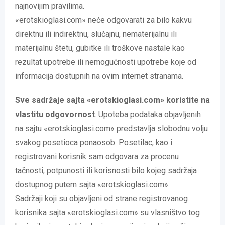
najnovijim pravilima.
«erotskioglasi.com» neće odgovarati za bilo kakvu
direktnu ili indirektnu, slučajnu, nematerijalnu ili
materijalnu štetu, gubitke ili troškove nastale kao
rezultat upotrebe ili nemogućnosti upotrebe koje od
informacija dostupnih na ovim internet stranama.
Sve sadržaje sajta «erotskioglasi.com» koristite na
vlastitu odgovornost
. Upoteba podataka objavljenih
na sajtu «erotskioglasi.com» predstavlja slobodnu volju
svakog posetioca ponaosob. Posetilac, kao i
registrovani korisnik sam odgovara za procenu
tačnosti, potpunosti ili korisnosti bilo kojeg sadržaja
dostupnog putem sajta «erotskioglasi.com».
Sadržaji koji su objavljeni od strane registrovanog
korisnika sajta «erotskioglasi.com» su vlasništvo tog