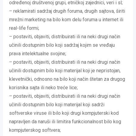
određenoj društvenoj grupi, etničkoj zajednici, veri i sl;
– reklamirati sadržaj drugih foruma, drugih sajtova, širiti
mrežni marketing na bilo kom delu foruma u internet ili
real-life formi;
– postaviti, objaviti, distribuirati ili na neki drugi način
učinili dostupnim bilo koji sadržaj kojim se vređaju
prava intelektualne svojine;
– postaviti, objaviti, distribuirati ili na neki drugi način
učinili dostupnim bilo koji materijal koji je nepristojan,
klevetnički, odnosno na bilo koji način štetan za drugog
korisnika sajta ili neko treće lice;
– postaviti, objaviti, distribuirati ili na neki drugi način
učinili dostupnim bilo koji materijal koji sadrži
softverske viruse ili bilo koji drugi kompjuterski kod
napravljen da naruši ili limitira funkcionalnost bilo kog
kompjuterskog softvera;