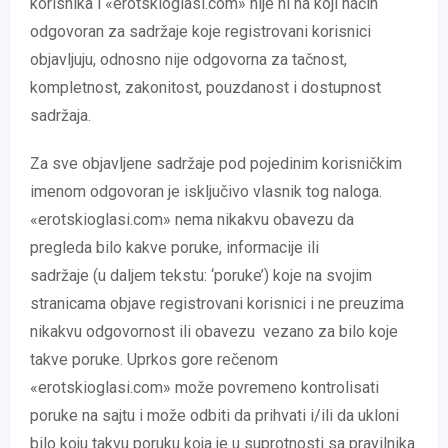
korisnika i «erotskioglasi.com» nije ni na koji način
odgovoran za sadržaje koje registrovani korisnici
objavljuju, odnosno nije odgovorna za tačnost,
kompletnost, zakonitost, pouzdanost i dostupnost
sadržaja.
Za sve objavljene sadržaje pod pojedinim korisničkim
imenom odgovoran je isključivo vlasnik tog naloga.
«erotskioglasi.com» nema nikakvu obavezu da
pregleda bilo kakve poruke, informacije ili
sadržaje (u daljem tekstu: ‘poruke’) koje na svojim
stranicama objave registrovani korisnici i ne preuzima
nikakvu odgovornost ili obavezu vezano za bilo koje
takve poruke. Uprkos gore rečenom
«erotskioglasi.com» može povremeno kontrolisati
poruke na sajtu i može odbiti da prihvati i/ili da ukloni
bilo koju takvu poruku koja je u suprotnosti sa pravilnika