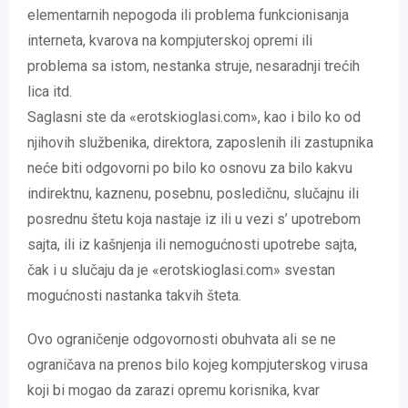
elementarnih nepogoda ili problema funkcionisanja
interneta, kvarova na kompjuterskoj opremi ili
problema sa istom, nestanka struje, nesaradnji trećih
lica itd.
Saglasni ste da «erotskioglasi.com», kao i bilo ko od
njihovih službenika, direktora, zaposlenih ili zastupnika
neće biti odgovorni po bilo ko osnovu za bilo kakvu
indirektnu, kaznenu, posebnu, posledičnu, slučajnu ili
posrednu štetu koja nastaje iz ili u vezi s’ upotrebom
sajta, ili iz kašnjenja ili nemogućnosti upotrebe sajta,
čak i u slučaju da je «erotskioglasi.com» svestan
mogućnosti nastanka takvih šteta.
Ovo ograničenje odgovornosti obuhvata ali se ne
ograničava na prenos bilo kojeg kompjuterskog virusa
koji bi mogao da zarazi opremu korisnika, kvar