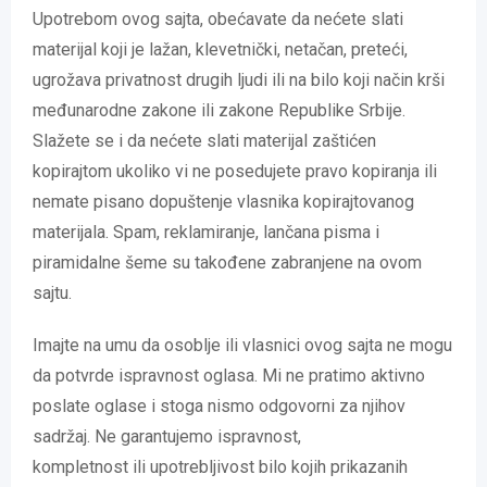
Upotrebom ovog sajta, obećavate da nećete slati
materijal koji je lažan, klevetnički, netačan, preteći,
ugrožava privatnost drugih ljudi ili na bilo koji način krši
međunarodne zakone ili zakone Republike Srbije.
Slažete se i da nećete slati materijal zaštićen
kopirajtom ukoliko vi ne posedujete pravo kopiranja ili
nemate pisano dopuštenje vlasnika kopirajtovanog
materijala. Spam, reklamiranje, lančana pisma i
piramidalne šeme su takođene zabranjene na ovom
sajtu.
Imajte na umu da osoblje ili vlasnici ovog sajta ne mogu
da potvrde ispravnost oglasa. Mi ne pratimo aktivno
poslate oglase i stoga nismo odgovorni za njihov
sadržaj. Ne garantujemo ispravnost,
kompletnost ili upotrebljivost bilo kojih prikazanih