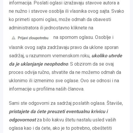
informacija. Poslati oglasi izražavaju stavove autora a
ne nužno i stavove osoblja ili vlasnika ovog sajta. Svako
ko primeti sporni oglas, može odmah da obavesti
administratora ili jednostavno kliknete na
na spornom oglasu. Osoblje i
vlasnik ovog sajta zadržavaju pravo da uklone sporan
sadržaj, u razumnom vremenskom roku,
ukoliko utvrde
da je uklanjanje neophodno
. S obzirom da se ovaj
proces odvija ručno, shvatite da ne možemo odmah da
uklonimo ili izmenimo sve oglase. Ovo se odnosi i na
informacije u profilima naših članova.
Sami ste odgovorni za sadržaj poslatih oglasa. Štaviše,
pristajete da ćete preuzeti eventualnu krivicu i
odgovornost
za bilo kakvu štetu nastalu usled vaših
oglasa kao i da ćete, ako je to potrebno, obeštetiti