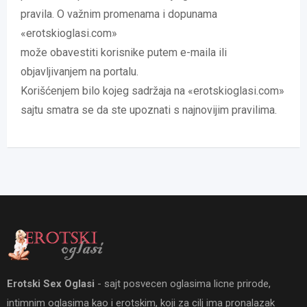
pravila. O važnim promenama i dopunama
«erotskioglasi.com»
može obavestiti korisnike putem e-maila ili
objavljivanjem na portalu.
Korišćenjem bilo kojeg sadržaja na «erotskioglasi.com»
sajtu smatra se da ste upoznati s najnovijim pravilima.
Erotski Sex Oglasi
- sajt posvecen oglasima licne prirode,
intimnim oglasima kao i erotskim, koji za cilj ima pronalazak