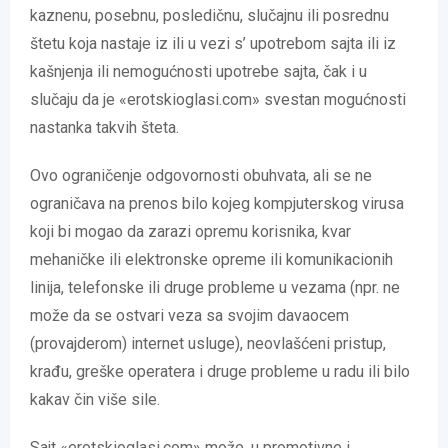
kaznenu, posebnu, posledičnu, slučajnu ili posrednu
štetu koja nastaje iz ili u vezi s’ upotrebom sajta ili iz
kašnjenja ili nemogućnosti upotrebe sajta, čak i u
slučaju da je «erotskioglasi.com» svestan mogućnosti
nastanka takvih šteta.
Ovo ograničenje odgovornosti obuhvata, ali se ne
ograničava na prenos bilo kojeg kompjuterskog virusa
koji bi mogao da zarazi opremu korisnika, kvar
mehaničke ili elektronske opreme ili komunikacionih
linija, telefonske ili druge probleme u vezama (npr. ne
može da se ostvari veza sa svojim davaocem
(provajderom) internet usluge), neovlašćeni pristup,
krađu, greške operatera i druge probleme u radu ili bilo
kakav čin više sile.
Sajt «erotskioglasi.com» može, u promotivne i