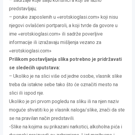
– sadržaje koje šalju korisnici a koji se lažno
predstavljaju;
– poruke zaposlenih u «erotskioglasi.com» koji nisu
njegovi ovlašćeni portparoli, a koji tvrde da govore u
ime «erotskioglasi.com» ili sadrže poverljive
informacije ili izražavaju mišljenja vezano za
«erotskioglasi.com»
Prilikom postavljanja slika potrebno je pridržavati
se sledećih uputstava:
– Ukoliko je na slici više od jedne osobe, vlasnik slike
treba da istakne sebe tako što će označiti mesto na
slici ili ispod nje.
Ukoliko je pri prvom pogledu na sliku ili na njen naziv
moguće shvatiti ko je vlasnik naloga/slike, znači da ste
se na pravilan način predstavili.
-Slike na kojima su prikazani narkotici, alkoholna pića i