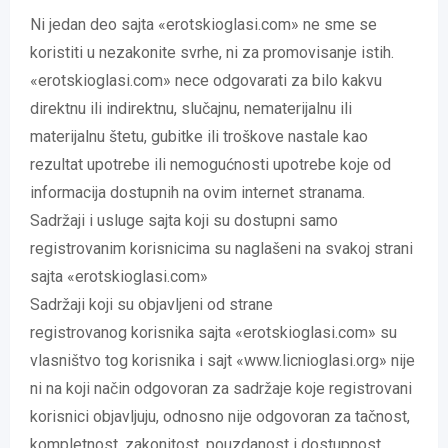
Ni jedan deo sajta «erotskioglasi.com» ne sme se
koristiti u nezakonite svrhe, ni za promovisanje istih.
«erotskioglasi.com» nece odgovarati za bilo kakvu
direktnu ili indirektnu, slučajnu, nematerijalnu ili
materijalnu štetu, gubitke ili troškove nastale kao
rezultat upotrebe ili nemogućnosti upotrebe koje od
informacija dostupnih na ovim internet stranama.
Sadržaji i usluge sajta koji su dostupni samo
registrovanim korisnicima su naglašeni na svakoj strani
sajta «erotskioglasi.com»
Sadržaji koji su objavljeni od strane
registrovanog korisnika sajta «erotskioglasi.com» su
vlasništvo tog korisnika i sajt «www.licnioglasi.org» nije
ni na koji način odgovoran za sadržaje koje registrovani
korisnici objavljuju, odnosno nije odgovoran za tačnost,
kompletnost, zakonitost, pouzdanost i dostupnost