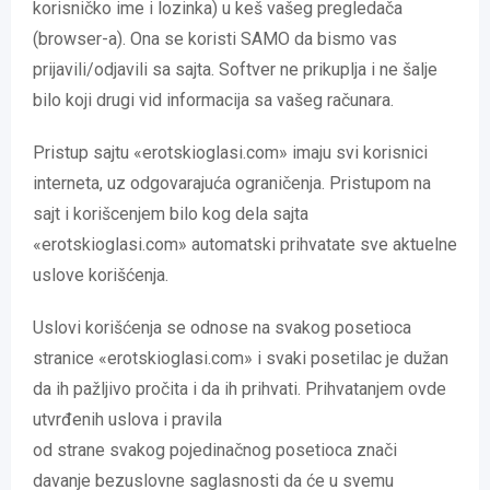
korisničko ime i lozinka) u keš vašeg pregledača
(browser-a). Ona se koristi SAMO da bismo vas
prijavili/odjavili sa sajta. Softver ne prikuplja i ne šalje
bilo koji drugi vid informacija sa vašeg računara.
Pristup sajtu «erotskioglasi.com» imaju svi korisnici
interneta, uz odgovarajuća ograničenja. Pristupom na
sajt i korišcenjem bilo kog dela sajta
«erotskioglasi.com» automatski prihvatate sve aktuelne
uslove korišćenja.
Uslovi korišćenja se odnose na svakog posetioca
stranice «erotskioglasi.com» i svaki posetilac je dužan
da ih pažljivo pročita i da ih prihvati. Prihvatanjem ovde
utvrđenih uslova i pravila
od strane svakog pojedinačnog posetioca znači
davanje bezuslovne saglasnosti da će u svemu