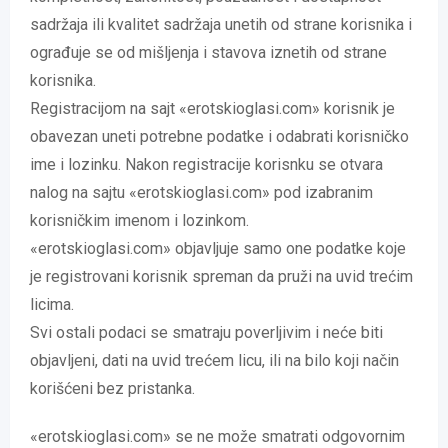
sadržaja ili kvalitet sadržaja unetih od strane korisnika i
ograđuje se od mišljenja i stavova iznetih od strane
korisnika.
Registracijom na sajt «erotskioglasi.com» korisnik je
obavezan uneti potrebne podatke i odabrati korisničko
ime i lozinku. Nakon registracije korisnku se otvara
nalog na sajtu «erotskioglasi.com» pod izabranim
korisničkim imenom i lozinkom.
«erotskioglasi.com» objavljuje samo one podatke koje
je registrovani korisnik spreman da pruži na uvid trećim
licima.
Svi ostali podaci se smatraju poverljivim i neće biti
objavljeni, dati na uvid trećem licu, ili na bilo koji način
korišćeni bez pristanka.
«erotskioglasi.com» se ne može smatrati odgovornim