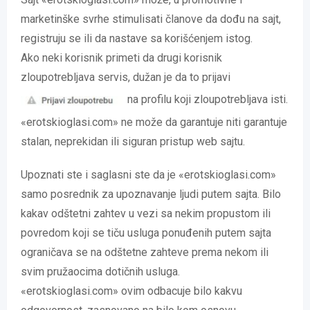
marketinške svrhe stimulisati članove da dođu na sajt,
registruju se ili da nastave sa korišćenjem istog.
Ako neki korisnik primeti da drugi korisnik
zloupotrebljava servis, dužan je da to prijavi
na profilu koji zloupotrebljava isti.
«erotskioglasi.com» ne može da garantuje niti garantuje
stalan, neprekidan ili siguran pristup web sajtu.
Upoznati ste i saglasni ste da je «erotskioglasi.com»
samo posrednik za upoznavanje ljudi putem sajta. Bilo
kakav odštetni zahtev u vezi sa nekim propustom ili
povredom koji se tiču usluga ponuđenih putem sajta
ograničava se na odštetne zahteve prema nekom ili
svim pružaocima dotičnih usluga.
«erotskioglasi.com» ovim odbacuje bilo kakvu