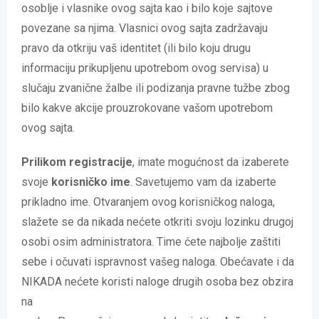
osoblje i vlasnike ovog sajta kao i bilo koje sajtove
povezane sa njima. Vlasnici ovog sajta zadržavaju
pravo da otkriju vaš identitet (ili bilo koju drugu
informaciju prikupljenu upotrebom ovog servisa) u
slučaju zvanične žalbe ili podizanja pravne tužbe zbog
bilo kakve akcije prouzrokovane vašom upotrebom
ovog sajta.
Prilikom registracije
, imate mogućnost da izaberete
svoje
korisničko ime
. Savetujemo vam da izaberte
prikladno ime. Otvaranjem ovog korisničkog naloga,
slažete se da nikada nećete otkriti svoju lozinku drugoj
osobi osim administratora. Time ćete najbolje zaštiti
sebe i očuvati ispravnost vašeg naloga. Obećavate i da
NIKADA nećete koristi naloge drugih osoba bez obzira
na