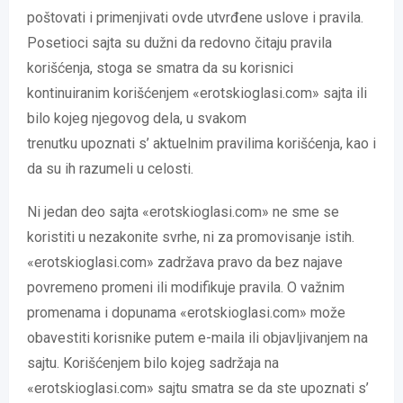
poštovati i primenjivati ovde utvrđene uslove i pravila.
Posetioci sajta su dužni da redovno čitaju pravila
korišćenja, stoga se smatra da su korisnici
kontinuiranim korišćenjem «erotskioglasi.com» sajta ili
bilo kojeg njegovog dela, u svakom
trenutku upoznati s’ aktuelnim pravilima korišćenja, kao i
da su ih razumeli u celosti.
Ni jedan deo sajta «erotskioglasi.com» ne sme se
koristiti u nezakonite svrhe, ni za promovisanje istih.
«erotskioglasi.com» zadržava pravo da bez najave
povremeno promeni ili modifikuje pravila. O važnim
promenama i dopunama «erotskioglasi.com» može
obavestiti korisnike putem e-maila ili objavljivanjem na
sajtu. Korišćenjem bilo kojeg sadržaja na
«erotskioglasi.com» sajtu smatra se da ste upoznati s’