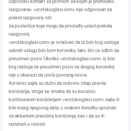
uspostavi kontakt sa profilom sa kojim je prethodno
razgovarao. «erotskioglasi.com» nije odgovoran za
prekid razgovora, niti
za posledice koje mogu da proizađu usled prekida
razgovora.
«erotskioglasi.com» je ovlašcen da iz bilo kog razloga
uskrati uslugu bilo kom korisniku, tako što ce odbiti da
preusmeri poziv. Ukoliko «erotskioglasi.com» iz bilo
kog razloga ne preusmeri poziv na drugog korisnika
nije u obavezi da izvrši povraćaj novca.
Korisnici sajta su dužni da redovno čitaju pravila
korišćenja, stoga se smatra da su korisnici
kontinuiranim korišćenjem «erotskioglasi.com» sajta ili
bilo kojeg njegovog dela, u svakom trenutku upoznati
sa aktuelnim pravilima korišćenja, kao i da su ih
razumeli u celosti.