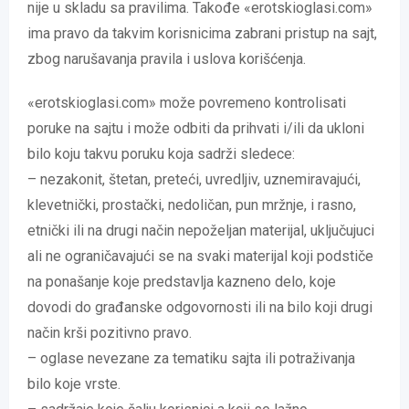
nije u skladu sa pravilima. Takođe «erotskioglasi.com»
ima pravo da takvim korisnicima zabrani pristup na sajt,
zbog narušavanja pravila i uslova korišćenja.
«erotskioglasi.com» može povremeno kontrolisati
poruke na sajtu i može odbiti da prihvati i/ili da ukloni
bilo koju takvu poruku koja sadrži sledece:
– nezakonit, štetan, preteći, uvredljiv, uznemiravajući,
klevetnički, prostački, nedoličan, pun mržnje, i rasno,
etnički ili na drugi način nepoželjan materijal, uključujuci
ali ne ograničavajući se na svaki materijal koji podstiče
na ponašanje koje predstavlja kazneno delo, koje
dovodi do građanske odgovornosti ili na bilo koji drugi
način krši pozitivno pravo.
– oglase nevezane za tematiku sajta ili potraživanja
bilo koje vrste.