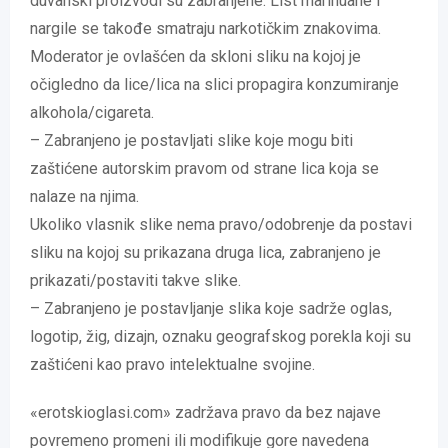
duvanski proizvodi su zabranjene. List marihuane i
nargile se takođe smatraju narkotičkim znakovima.
Moderator je ovlašćen da skloni sliku na kojoj je
očigledno da lice/lica na slici propagira konzumiranje
alkohola/cigareta.
– Zabranjeno je postavljati slike koje mogu biti
zaštićene autorskim pravom od strane lica koja se
nalaze na njima.
Ukoliko vlasnik slike nema pravo/odobrenje da postavi
sliku na kojoj su prikazana druga lica, zabranjeno je
prikazati/postaviti takve slike.
– Zabranjeno je postavljanje slika koje sadrže oglas,
logotip, žig, dizajn, oznaku geografskog porekla koji su
zaštićeni kao pravo intelektualne svojine.
«erotskioglasi.com» zadržava pravo da bez najave
povremeno promeni ili modifikuje gore navedena