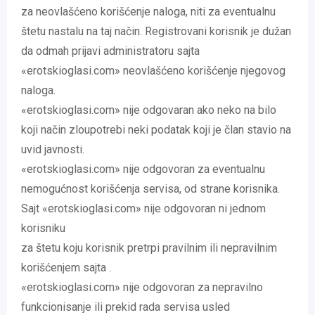
za neovlašćeno korišćenje naloga, niti za eventualnu
štetu nastalu na taj način. Registrovani korisnik je dužan
da odmah prijavi administratoru sajta
«erotskioglasi.com» neovlašćeno korišćenje njegovog
naloga.
«erotskioglasi.com» nije odgovaran ako neko na bilo
koji način zloupotrebi neki podatak koji je član stavio na
uvid javnosti.
«erotskioglasi.com» nije odgovoran za eventualnu
nemogućnost korišćenja servisa, od strane korisnika.
Sajt «erotskioglasi.com» nije odgovoran ni jednom
korisniku
za štetu koju korisnik pretrpi pravilnim ili nepravilnim
korišćenjem sajta .
«erotskioglasi.com» nije odgovoran za nepravilno
funkcionisanje ili prekid rada servisa usled