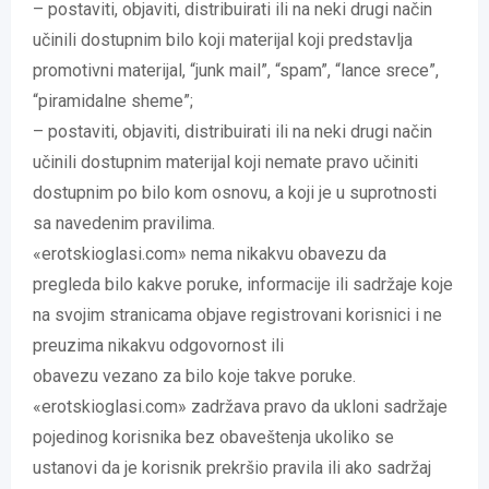
– postaviti, objaviti, distribuirati ili na neki drugi način
učinili dostupnim bilo koji materijal koji predstavlja
promotivni materijal, “junk mail”, “spam”, “lance srece”,
“piramidalne sheme”;
– postaviti, objaviti, distribuirati ili na neki drugi način
učinili dostupnim materijal koji nemate pravo učiniti
dostupnim po bilo kom osnovu, a koji je u suprotnosti
sa navedenim pravilima.
«erotskioglasi.com» nema nikakvu obavezu da
pregleda bilo kakve poruke, informacije ili sadržaje koje
na svojim stranicama objave registrovani korisnici i ne
preuzima nikakvu odgovornost ili
obavezu vezano za bilo koje takve poruke.
«erotskioglasi.com» zadržava pravo da ukloni sadržaje
pojedinog korisnika bez obaveštenja ukoliko se
ustanovi da je korisnik prekršio pravila ili ako sadržaj