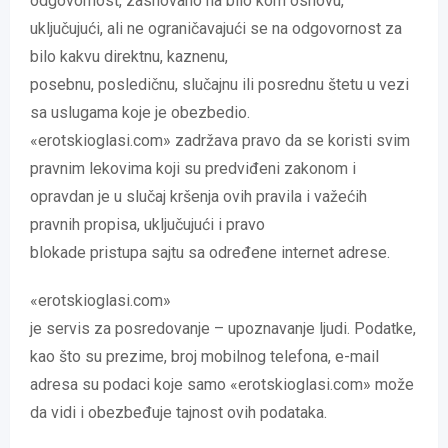
odgovornost, zasnovano na bilo kom osnovu,
uključujući, ali ne ograničavajući se na odgovornost za
bilo kakvu direktnu, kaznenu,
posebnu, posledičnu, slučajnu ili posrednu štetu u vezi
sa uslugama koje je obezbedio.
«erotskioglasi.com» zadržava pravo da se koristi svim
pravnim lekovima koji su predviđeni zakonom i
opravdan je u slučaj kršenja ovih pravila i važećih
pravnih propisa, uključujući i pravo
blokade pristupa sajtu sa određene internet adrese.
«erotskioglasi.com»
je servis za posredovanje – upoznavanje ljudi. Podatke,
kao što su prezime, broj mobilnog telefona, e-mail
adresa su podaci koje samo «erotskioglasi.com» može
da vidi i obezbeđuje tajnost ovih podataka.