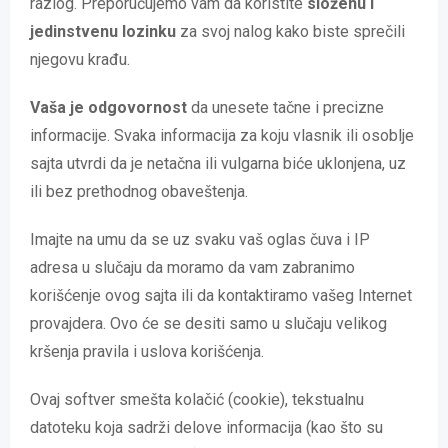
razlog. Preporučujemo vam da koristite
složenu i
jedinstvenu lozinku
za svoj nalog kako biste sprečili
njegovu krađu.
Vaša je odgovornost
da unesete tačne i precizne
informacije. Svaka informacija za koju vlasnik ili osoblje
sajta utvrdi da je netačna ili vulgarna biće uklonjena, uz
ili bez prethodnog obaveštenja.
Imajte na umu da se uz svaku vaš oglas čuva i IP
adresa u slučaju da moramo da vam zabranimo
korišćenje ovog sajta ili da kontaktiramo vašeg Internet
provajdera. Ovo će se desiti samo u slučaju velikog
kršenja pravila i uslova korišćenja.
Ovaj softver smešta kolačić (cookie), tekstualnu
datoteku koja sadrži delove informacija (kao što su