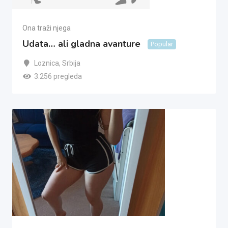
Ona traži njega
Udata… ali gladna avanture
Popular
Loznica
,
Srbija
3.256 pregleda