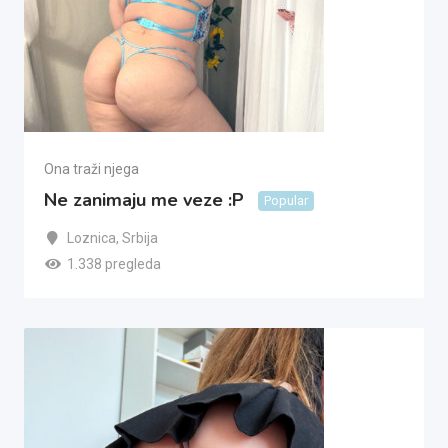
Ona traži njega
Ne zanimaju me veze :P
Popular
Loznica
,
Srbija
1.338 pregleda