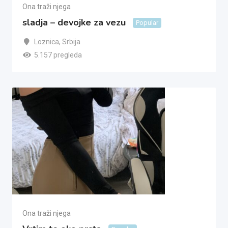
Ona traži njega
sladja – devojke za vezu
Popular
Loznica
,
Srbija
5.157 pregleda
Ona traži njega