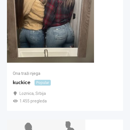
Ona traži njega
kuckice
Popular
Loznica
,
Srbija
1.455 pregleda