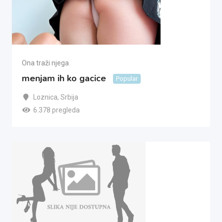
Ona traži njega
menjam ih ko gacice
Popular
Loznica
,
Srbija
6.378 pregleda