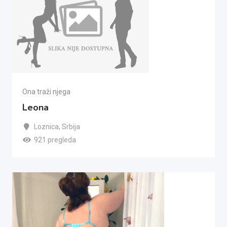
Ona traži njega
Leona
Loznica
,
Srbija
921 pregleda