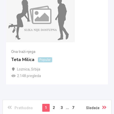
Ona traži njega
Teta Milica
Popular
Loznica
,
Srbija
2.148 pregleda
1
2
3
...
7
Prethodno
Sledeće