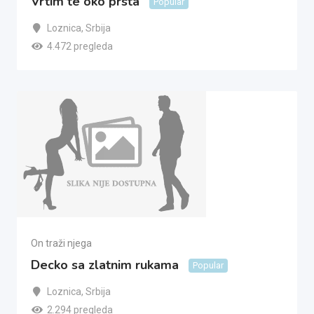
Vrtim te oko prsta
Popular
Loznica
,
Srbija
4.472 pregleda
On traži njega
Decko sa zlatnim rukama
Popular
Loznica
,
Srbija
2.294 pregleda