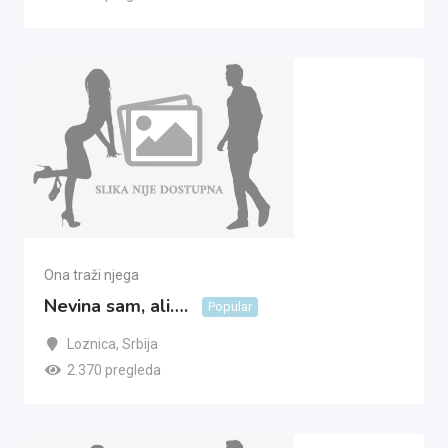
Ona traži njega
Nevina sam, ali….
Popular
Loznica
,
Srbija
2.370 pregleda