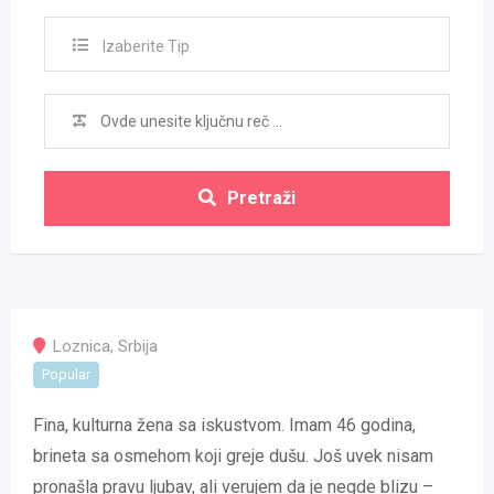
Izaberite Tip
Pretraži
Loznica
,
Srbija
Popular
Fina, kulturna žena sa iskustvom. Imam 46 godina,
brineta sa osmehom koji greje dušu. Još uvek nisam
pronašla pravu ljubav, ali verujem da je negde blizu –