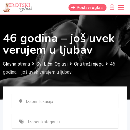
Skip
Postavi oglas
to
content
46 godina – još uvek
verujem u ljubav
Glavna strana
Svi Lični Oglasi
Ona traži njega
46
godina – još uvek verujem u ljubav