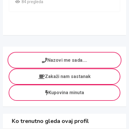
84 pregleda
Nazovi me sada....
Zakaži nam sastanak
Kupovina minuta
Ko trenutno gleda ovaj profil