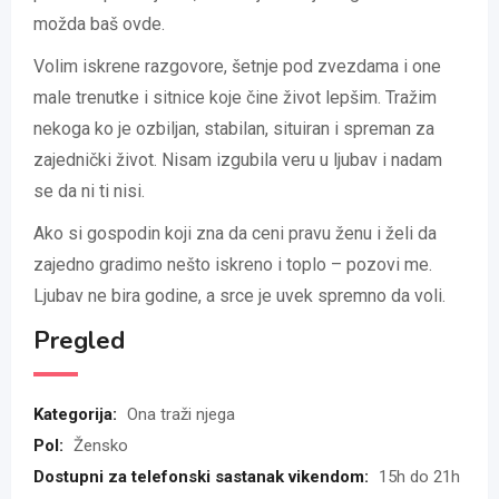
možda baš ovde.
Volim iskrene razgovore, šetnje pod zvezdama i one
male trenutke i sitnice koje čine život lepšim. Tražim
nekoga ko je ozbiljan, stabilan, situiran i spreman za
zajednički život. Nisam izgubila veru u ljubav i nadam
se da ni ti nisi.
Ako si gospodin koji zna da ceni pravu ženu i želi da
zajedno gradimo nešto iskreno i toplo – pozovi me.
Ljubav ne bira godine, a srce je uvek spremno da voli.
Pregled
Kategorija:
Ona traži njega
Pol:
Žensko
Dostupni za telefonski sastanak vikendom:
15h do 21h