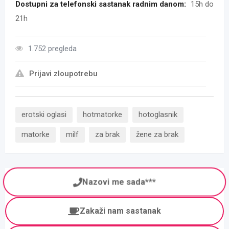
Dostupni za telefonski sastanak radnim danom:
15h do
21h
1.752 pregleda
Prijavi zloupotrebu
erotski oglasi
hotmatorke
hotoglasnik
matorke
milf
za brak
žene za brak
Nazovi me sada***
Zakaži nam sastanak