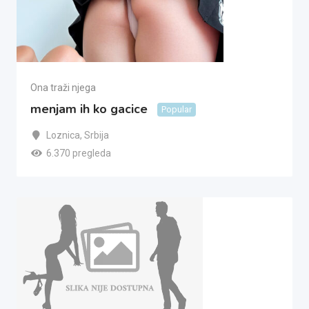
Ona traži njega
menjam ih ko gacice
Popular
Loznica
,
Srbija
6.370 pregleda