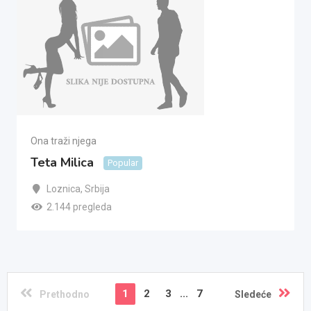
Ona traži njega
Teta Milica
Popular
Loznica
,
Srbija
2.144 pregleda
1
2
3
...
7
Prethodno
Sledeće