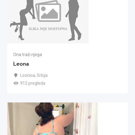
Ona traži njega
Leona
Loznica
,
Srbija
912 pregleda