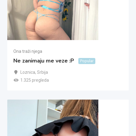
Ona traži njega
Ne zanimaju me veze :P
Popular
Loznica
,
Srbija
1.325 pregleda