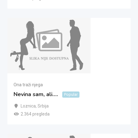
Ona traži njega
Nevina sam, ali….
Popular
Loznica
,
Srbija
2.364 pregleda