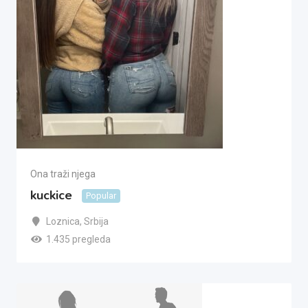
Ona traži njega
kuckice
Popular
Loznica
,
Srbija
1.435 pregleda