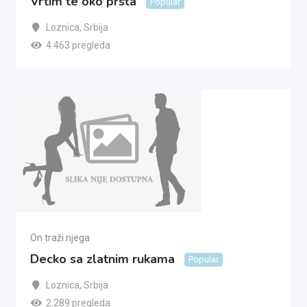
Vrtim te oko prsta
Popular
Loznica
,
Srbija
4.463 pregleda
On traži njega
Decko sa zlatnim rukama
Popular
Loznica
,
Srbija
2.289 pregleda