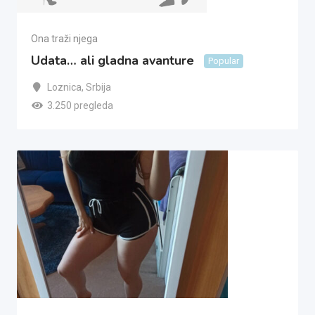
Ona traži njega
Udata… ali gladna avanture
Popular
Loznica
,
Srbija
3.250 pregleda