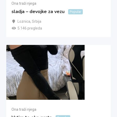
Ona traži njega
sladja – devojke za vezu
Popular
Loznica
,
Srbija
5.146 pregleda
Ona traži njega