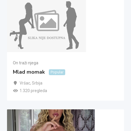
On traži njega
Mlad momak
Popular
Vršac
,
Srbija
1.320 pregleda