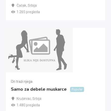
Čačak
,
Srbija
1.265 pregleda
On traži njega
Samo za debele muskarce
Popular
Kruševac
,
Srbija
1.480 pregleda