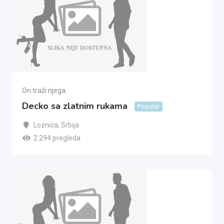
On traži njega
Decko sa zlatnim rukama
Popular
Loznica
,
Srbija
2.294 pregleda