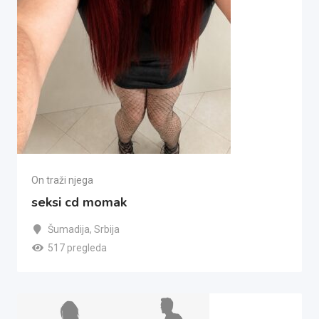
On traži njega
seksi cd momak
Šumadija
,
Srbija
517 pregleda