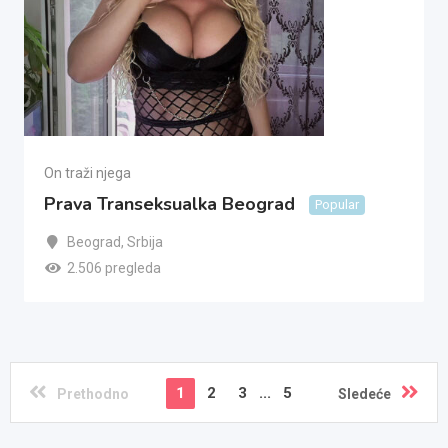
On traži njega
Prava Transeksualka Beograd
Popular
Beograd
,
Srbija
2.506 pregleda
1
2
3
...
5
Prethodno
Sledeće