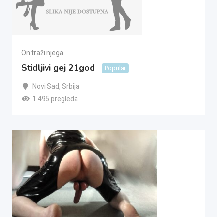
On traži njega
Stidljivi gej 21god
Popular
Novi Sad
,
Srbija
1.495 pregleda