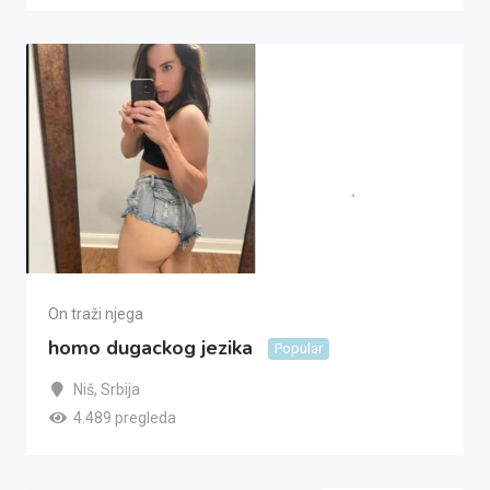
On traži njega
homo dugackog jezika
Popular
Niš
,
Srbija
4.489 pregleda