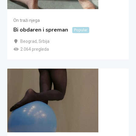
On traži njega
Bi obdaren i spreman
Popular
Beograd
,
Srbija
2.064 pregleda