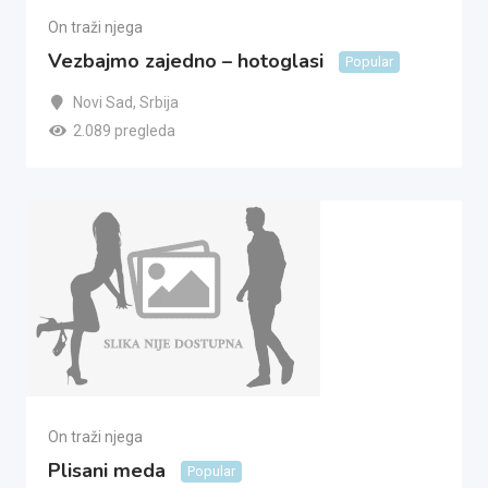
On traži njega
Vezbajmo zajedno – hotoglasi
Popular
Novi Sad
,
Srbija
2.089 pregleda
On traži njega
Plisani meda
Popular