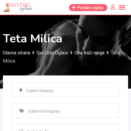
Skip
Postavi oglas
to
content
Teta Milica
Glavna strana
Svi Lični Oglasi
Ona traži njega
Teta
Milica