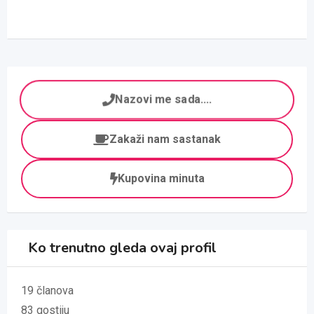
Nazovi me sada....
Zakaži nam sastanak
Kupovina minuta
Ko trenutno gleda ovaj profil
19 članova
83 gostiju