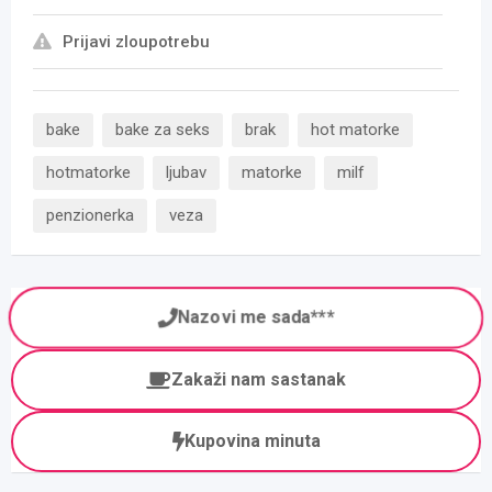
Prijavi zloupotrebu
bake
bake za seks
brak
hot matorke
hotmatorke
ljubav
matorke
milf
penzionerka
veza
Nazovi me sada***
Zakaži nam sastanak
Kupovina minuta