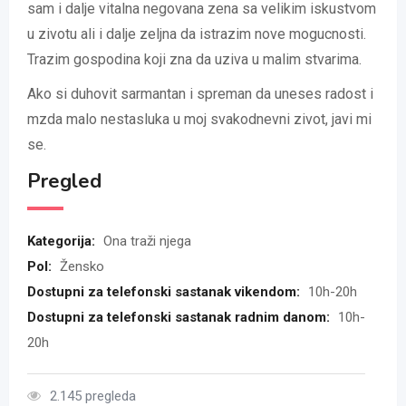
sam i dalje vitalna negovana zena sa velikim iskustvom
u zivotu ali i dalje zeljna da istrazim nove mogucnosti.
Trazim gospodina koji zna da uziva u malim stvarima.
Ako si duhovit sarmantan i spreman da uneses radost i
mzda malo nestasluka u moj svakodnevni zivot, javi mi
se.
Pregled
Kategorija:
Ona traži njega
Pol:
Žensko
Dostupni za telefonski sastanak vikendom:
10h-20h
Dostupni za telefonski sastanak radnim danom:
10h-
20h
2.145 pregleda