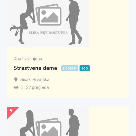
Ona traži njega
Strastvena dama
Popular
Top
Sisak
,
Hrvatska
6.132 pregleda