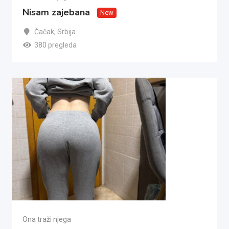
Nisam zajebana
New
Čačak
,
Srbija
380 pregleda
Ona traži njega