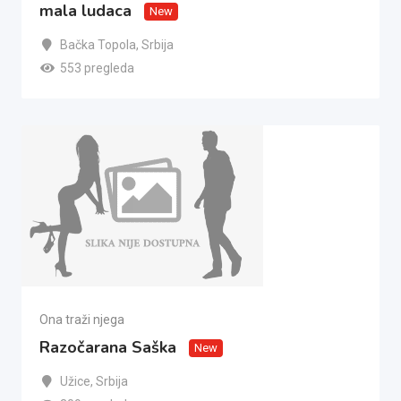
mala ludaca
New
Bačka Topola
,
Srbija
553 pregleda
Ona traži njega
Razočarana Saška
New
Užice
,
Srbija