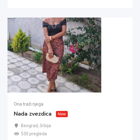
Ona traži njega
Nada zvezdica
New
Beograd
,
Srbija
530 pregleda