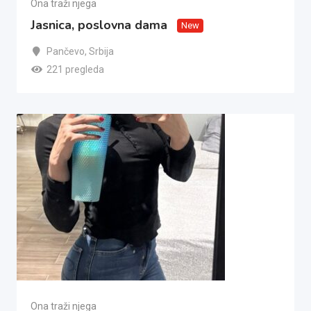
Ona traži njega
Jasnica, poslovna dama
New
Pančevo
,
Srbija
221 pregleda
Ona traži njega