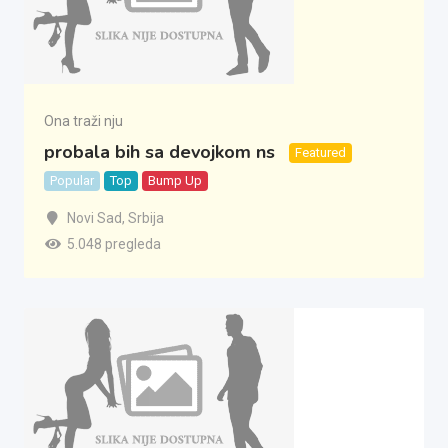
Ona traži nju
probala bih sa devojkom ns
Featured
Popular
Top
Bump Up
Novi Sad
,
Srbija
5.048 pregleda