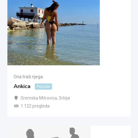
Ona traži njega
Ankica
Popular
Sremska Mitrovica
,
Srbija
1.122 pregleda