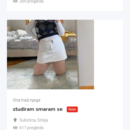
309 pregleda
Ona traži njega
studiram smaram se
New
Subotica
,
Srbija
611 pregleda