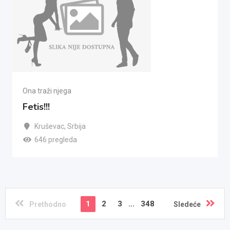
Ona traži njega
Fetis!!!
Kruševac
,
Srbija
646 pregleda
1
2
3
...
348
Prethodno
Sledeće