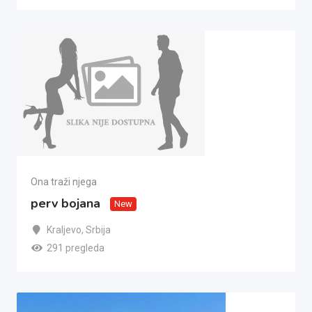
Ona traži njega
perv bojana
New
Kraljevo
,
Srbija
291 pregleda