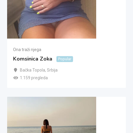
Ona traži njega
Komsinica Zoka
Popular
Bačka Topola
,
Srbija
1.159 pregleda