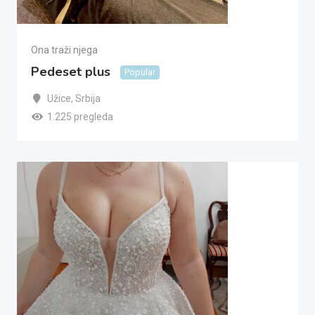
Ona traži njega
Pedeset plus
Popular
Užice
,
Srbija
1.225 pregleda