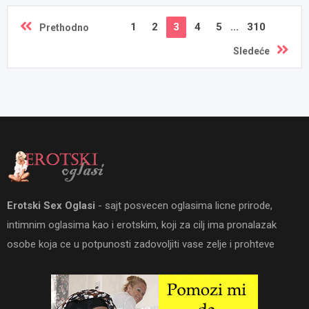
1
2
3
4
5
...
310
Prethodno
Sledeće
Erotski Sex Oglasi
- sajt posvecen oglasima licne prirode,
intimnim oglasima kao i erotskim, koji za cilj ima pronalazak
osobe koja ce u potpunosti zadovoljiti vase zelje i prohteve