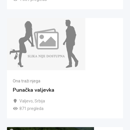
Ona traži njega
Punačka valjevka
Valjevo
,
Srbija
871 pregleda