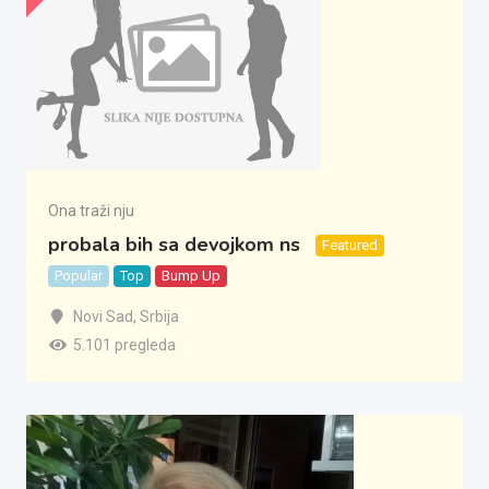
Ona traži nju
probala bih sa devojkom ns
Featured
Popular
Top
Bump Up
Novi Sad
,
Srbija
5.101 pregleda