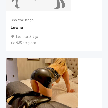
Ona traži njega
Leona
Loznica
,
Srbija
935 pregleda