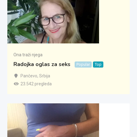
Ona traži njega
Radojka oglas za seks
Popular
Top
Pančevo
,
Srbija
23.542 pregleda