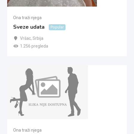
Ona traži njega
Sveze udata
Popular
Vršac
,
Srbija
1.256 pregleda
Ona traži njega