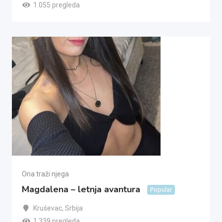
1.055 pregleda
Ona traži njega
Magdalena – letnja avantura
Popular
Kruševac
,
Srbija
1.339 pregleda