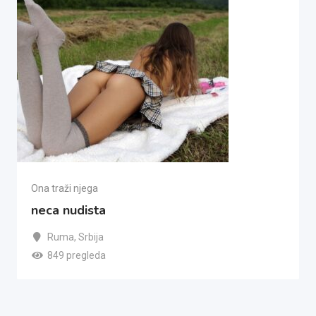
Ona traži njega
neca nudista
Ruma
,
Srbija
849 pregleda