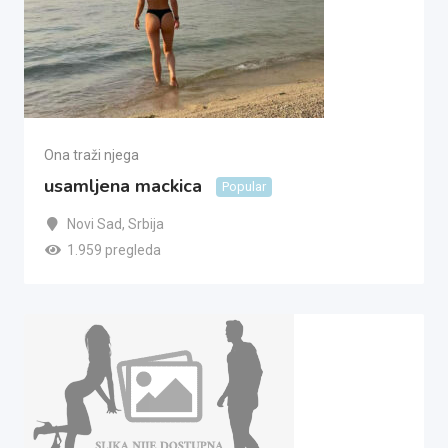
Ona traži njega
usamljena mackica
Popular
Novi Sad
,
Srbija
1.959 pregleda