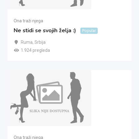
Ona traži njega
Ne stidi se svojih želja :)
Popular
Ruma
,
Srbija
1.924 pregleda
Ona traži njega