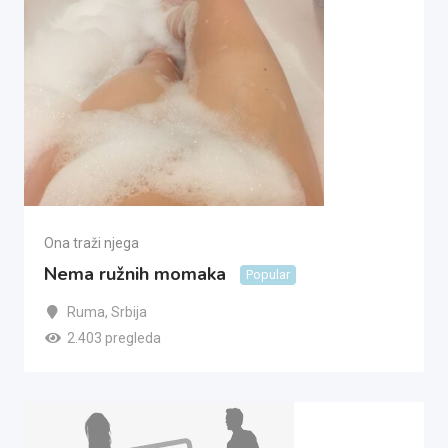
Ona traži njega
Nema ružnih momaka
Popular
Ruma
,
Srbija
2.403 pregleda