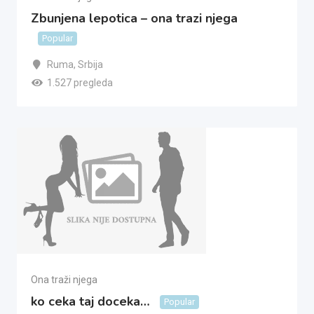
Zbunjena lepotica – ona trazi njega
Popular
Ruma
,
Srbija
1.527 pregleda
Ona traži njega
ko ceka taj doceka…
Popular