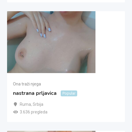
Ona traži njega
nastrana prljavica
Popular
Ruma
,
Srbija
3.636 pregleda