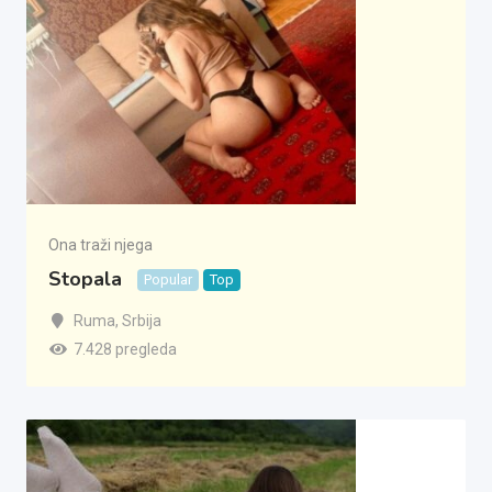
Ona traži njega
Stopala
Popular
Top
Ruma
,
Srbija
7.428 pregleda