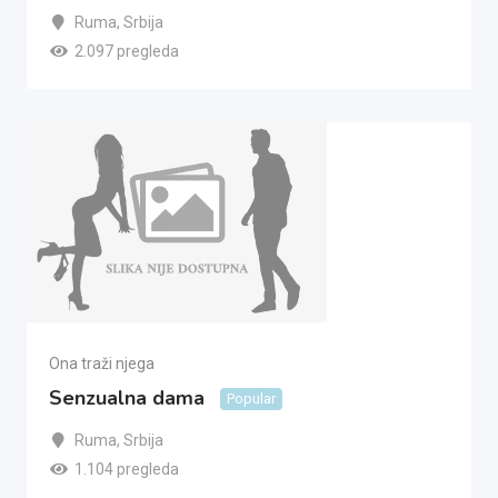
Ruma
,
Srbija
2.097 pregleda
Ona traži njega
Senzualna dama
Popular
Ruma
,
Srbija
1.104 pregleda