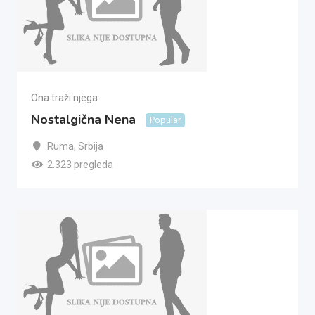
Ona traži njega
Nostalgična Nena
Popular
Ruma
,
Srbija
2.323 pregleda