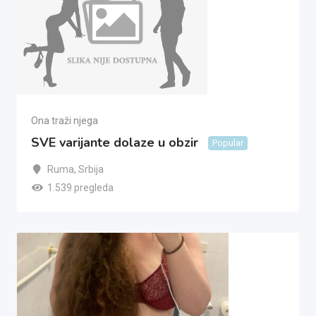
Ona traži njega
SVE varijante dolaze u obzir
Popular
Ruma
,
Srbija
1.539 pregleda