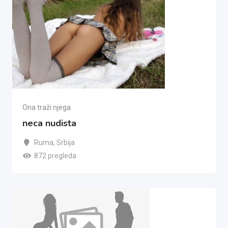
Ona traži njega
neca nudista
Ruma
,
Srbija
872 pregleda