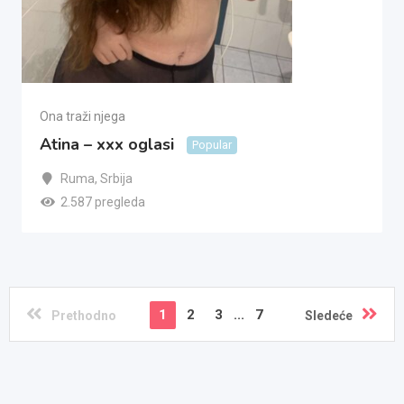
Ona traži njega
Atina – xxx oglasi
Popular
Ruma
,
Srbija
2.587 pregleda
1
2
3
...
7
Prethodno
Sledeće