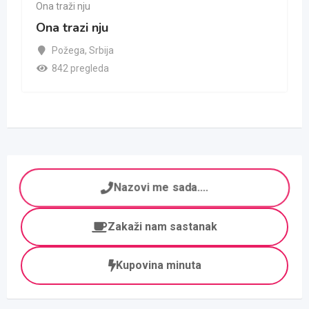
Ona traži nju
Ona trazi nju
Požega
,
Srbija
842 pregleda
Nazovi me sada....
Zakaži nam sastanak
Kupovina minuta