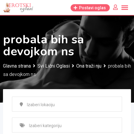
Skip
Postavi oglas
to
content
probala bih sa
devojkom ns
Glavna strana
Svi Lični Oglasi
Ona traži nju
probala bih
sa devojkom ns