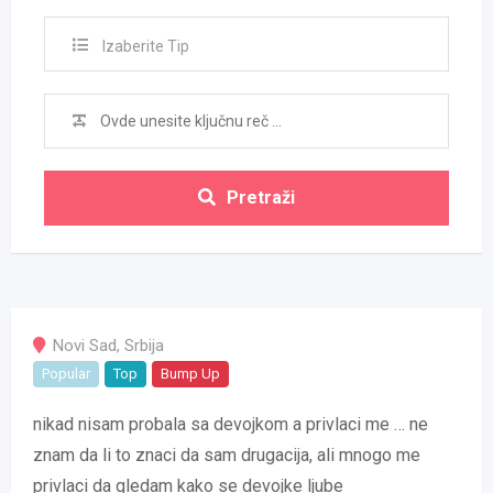
Izaberite Tip
Pretraži
Novi Sad
,
Srbija
Popular
Top
Bump Up
nikad nisam probala sa devojkom a privlaci me … ne
znam da li to znaci da sam drugacija, ali mnogo me
privlaci da gledam kako se devojke ljube