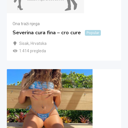
Ona traži njega
Severina cura fina – cro cure
Popular
Sisak
,
Hrvatska
1.414 pregleda