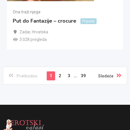
Ona traži njega
Put do Fantazije – crocure
Popular
Zadar
,
Hrvatska
3.028 pregleda
1
2
3
...
39
Prethodno
Sledeće