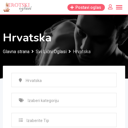
Skip
Postavi oglas
to
content
Hrvatska
Glavna strana
Svi Lični Oglasi
Hrvatska
Izaberite Tip