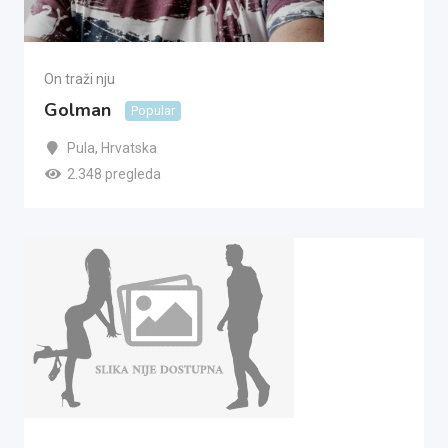
On traži nju
Golman
Popular
Pula
,
Hrvatska
2.348 pregleda