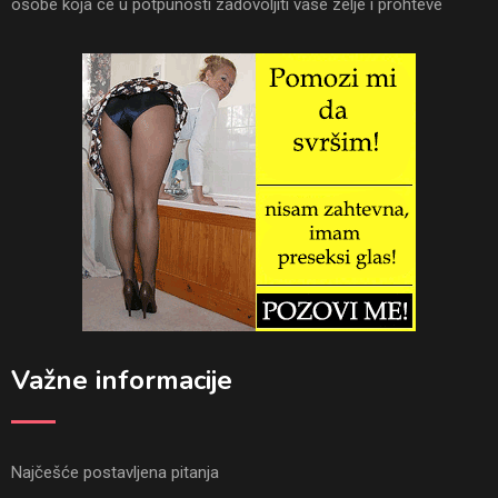
osobe koja ce u potpunosti zadovoljiti vase zelje i prohteve
Važne informacije
Najčešće postavljena pitanja