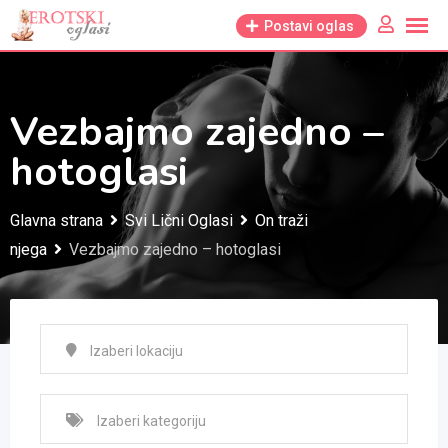
Skip
Postavi oglas
to
content
Vezbajmo zajedno –
hotoglasi
Glavna strana
Svi Lični Oglasi
On traži
njega
Vezbajmo zajedno – hotoglasi