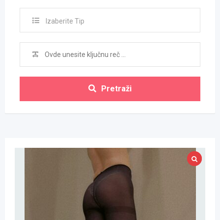
Izaberite Tip
Pretraži