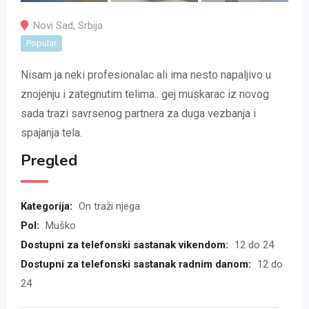
Novi Sad
,
Srbija
Popular
Nisam ja neki profesionalac ali ima nesto napaljivo u
znojenju i zategnutim telima.. gej muskarac iz novog
sada trazi savrsenog partnera za duga vezbanja i
spajanja tela.
Pregled
Kategorija:
On traži njega
Pol:
Muško
Dostupni za telefonski sastanak vikendom:
12 do 24
Dostupni za telefonski sastanak radnim danom:
12 do
24