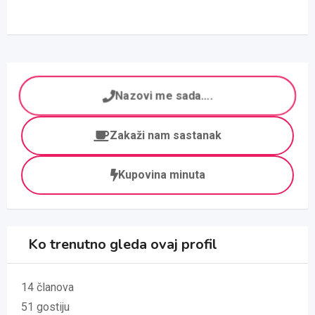
Nazovi me sada....
Zakaži nam sastanak
Kupovina minuta
Ko trenutno gleda ovaj profil
14 članova
51 gostiju