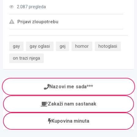
2.087 pregleda
Prijavi zloupotrebu
gay
gay oglasi
gej
homor
hotoglasi
on trazi njega
Nazovi me sada***
Zakaži nam sastanak
Kupovina minuta