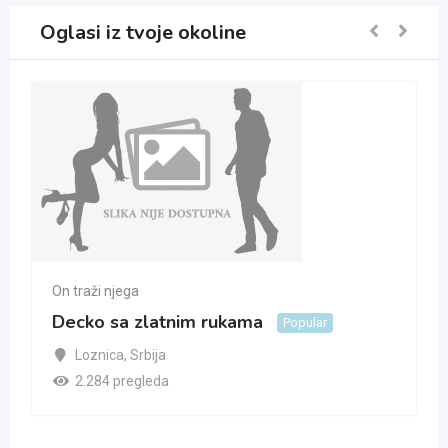
Oglasi iz tvoje okoline
On traži njega
Decko sa zlatnim rukama
Popular
Loznica
,
Srbija
2.284 pregleda