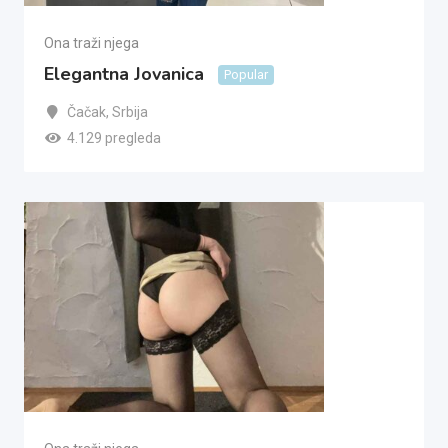
Ona traži njega
Elegantna Jovanica
Popular
Čačak
,
Srbija
4.129 pregleda