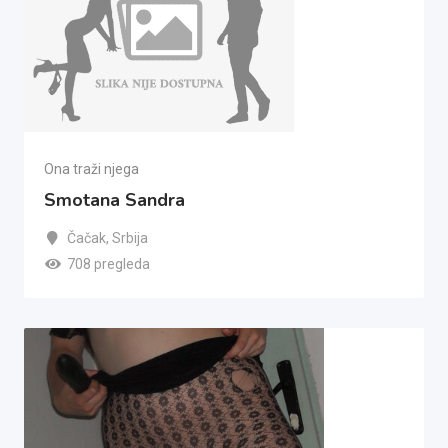
Ona traži njega
Smotana Sandra
Čačak
,
Srbija
708 pregleda