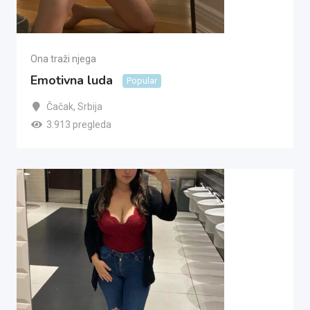
Ona traži njega
Emotivna luda
Popular
Čačak
,
Srbija
3.913 pregleda