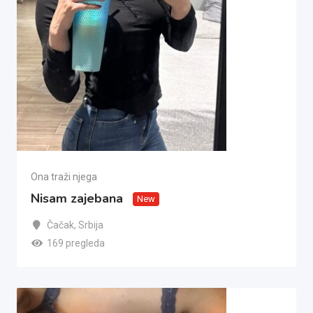
Ona traži njega
Nisam zajebana
New
Čačak
,
Srbija
169 pregleda