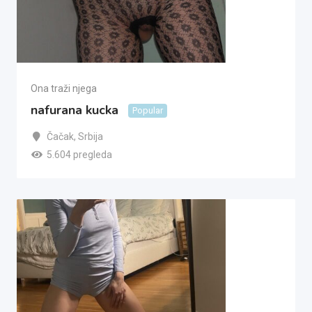
Ona traži njega
nafurana kucka
Popular
Čačak
,
Srbija
5.604 pregleda