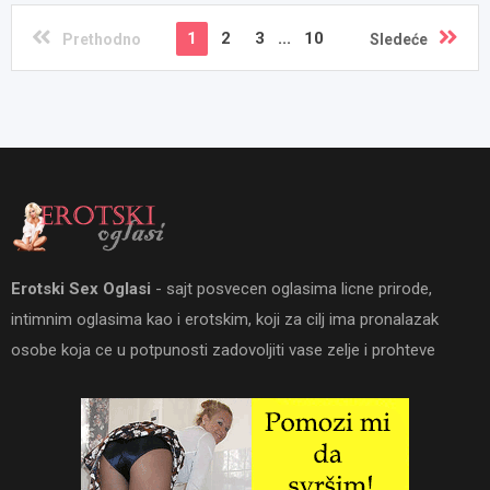
1
2
3
...
10
Prethodno
Sledeće
Erotski Sex Oglasi
- sajt posvecen oglasima licne prirode,
intimnim oglasima kao i erotskim, koji za cilj ima pronalazak
osobe koja ce u potpunosti zadovoljiti vase zelje i prohteve