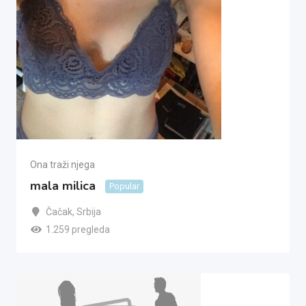
Ona traži njega
mala milica
Popular
Čačak
,
Srbija
1.259 pregleda