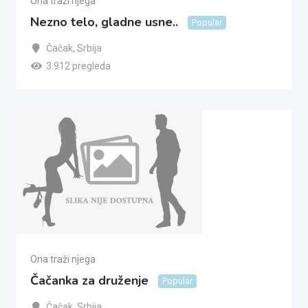
Ona traži njega
Nezno telo, gladne usne..
Popular
Čačak
,
Srbija
3.912 pregleda
Ona traži njega
Čačanka za druženje
Popular
Čačak
,
Srbija