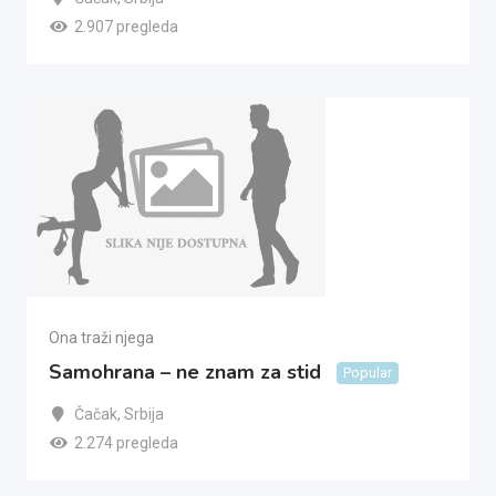
2.907 pregleda
Ona traži njega
Samohrana – ne znam za stid
Popular
Čačak
,
Srbija
2.274 pregleda