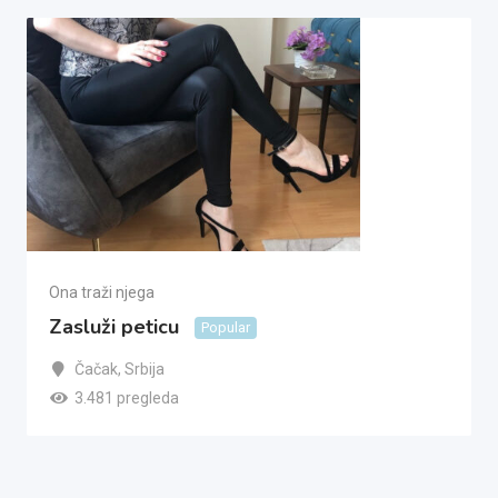
Ona traži njega
Zasluži peticu
Popular
Čačak
,
Srbija
3.481 pregleda