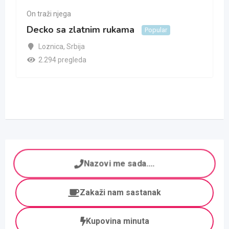
On traži njega
Decko sa zlatnim rukama
Popular
Loznica
,
Srbija
2.294 pregleda
Nazovi me sada....
Zakaži nam sastanak
Kupovina minuta