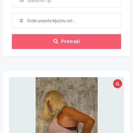
Izaberite Tip
Pretraži