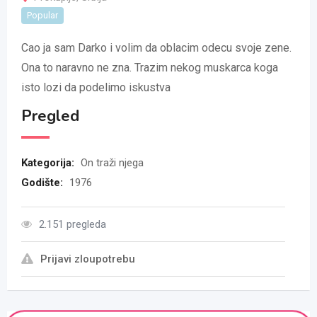
Popular
Cao ja sam Darko i volim da oblacim odecu svoje zene.
Ona to naravno ne zna. Trazim nekog muskarca koga
isto lozi da podelimo iskustva
Pregled
Kategorija:
On traži njega
Godište:
1976
2.151 pregleda
Prijavi zloupotrebu