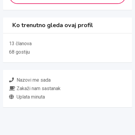
Ko trenutno gleda ovaj profil
13 članova
68 gostiju
Nazovi me sada
Zakaži nam sastanak
Uplata minuta