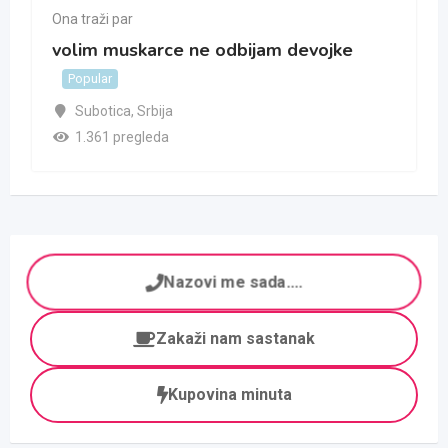
Ona traži par
volim muskarce ne odbijam devojke
Popular
Subotica
,
Srbija
1.361 pregleda
Nazovi me sada....
Zakaži nam sastanak
Kupovina minuta