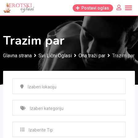
Skip
Postavi oglas
to
content
Trazim par
Glavna strana
Svi Lični Oglasi
Ona traži par
Trazim par
Izaberite Tip