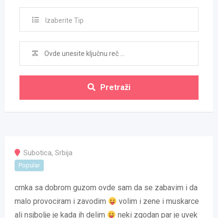
Izaberite Tip
Pretraži
Subotica
,
Srbija
Popular
crnka sa dobrom guzom ovde sam da se zabavim i da
malo provociram i zavodim
volim i zene i muskarce
ali nsjbolje je kada ih delim
neki zgodan par je uvek