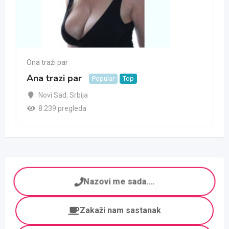
Ona traži par
Ana trazi par
Popular
Top
Novi Sad
,
Srbija
8.239 pregleda
Nazovi me sada....
Zakaži nam sastanak