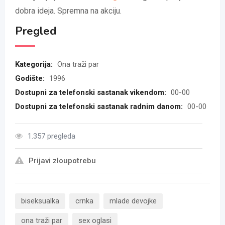
dobra ideja. Spremna na akciju.
Pregled
Kategorija:
Ona traži par
Godište:
1996
Dostupni za telefonski sastanak vikendom:
00-00
Dostupni za telefonski sastanak radnim danom:
00-00
1.357 pregleda
Prijavi zloupotrebu
biseksualka
crnka
mlade devojke
ona traži par
sex oglasi