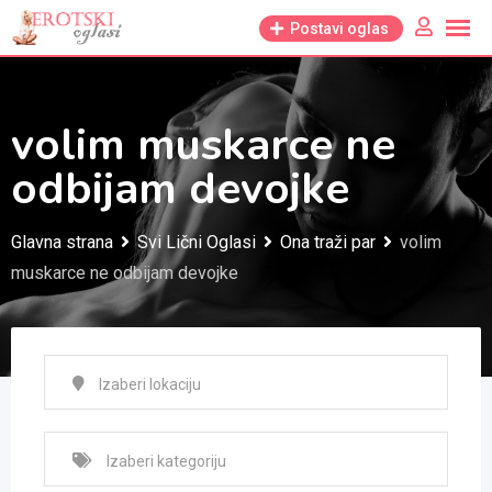
Skip
Postavi oglas
to
content
volim muskarce ne
odbijam devojke
Glavna strana
Svi Lični Oglasi
Ona traži par
volim
muskarce ne odbijam devojke