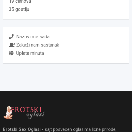
19 članova
35 gostiju
Nazovi me sada
Zakaži nam sastanak
Uplata minuta
Erotski Sex Oglasi
- sajt posvecen oglasima licne prirode,