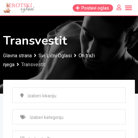
Skip
Postavi oglas
to
content
Transvestit
Glavna strana
Svi Lični Oglasi
On traži
njega
Transvestit