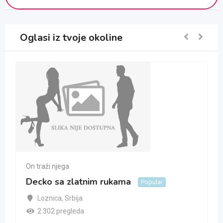
Oglasi iz tvoje okoline
On traži njega
Decko sa zlatnim rukama
Popular
Loznica
,
Srbija
2.302 pregleda