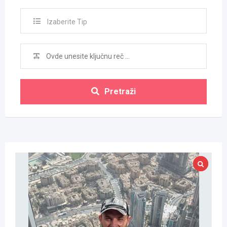
Izaberite Tip
Pretraži