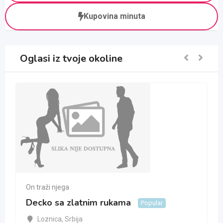
Kupovina minuta
Oglasi iz tvoje okoline
On traži njega
Decko sa zlatnim rukama
Popular
Loznica
,
Srbija