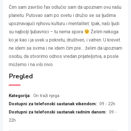
Čim sam završio fax odlučio sam da upoznam ovu našu
planetu. Putovao sam po svetu i družio se sa ljudima
upoznavajući njihovu kulturu i mentalitet. Ipak, naši ljudi
su najbolji ljubavnici – tu nema spora
Želim nekoga
ko je kao i ja uvek u pokretu, društven, i vatren. U krevet
ne idem sa svima i ne idem čim pre… želim da upoznam
osobu, da stvorimo odnos vredan prijateljstva, a posle
možemo i na viši nivo.
Pregled
Kategorija:
On traži njega
Dostupni za telefonski sastanak vikendom:
09 - 22h
Dostupni za telefonski sastanak radnim danom:
09 -
22h