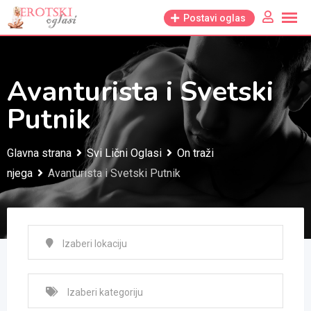
Skip
Postavi oglas
to
content
Avanturista i Svetski
Putnik
Glavna strana
Svi Lični Oglasi
On traži
njega
Avanturista i Svetski Putnik