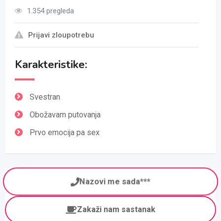
1.354 pregleda
Prijavi zloupotrebu
Karakteristike:
Svestran
Obožavam putovanja
Prvo emocija pa sex
Nazovi me sada***
Zakaži nam sastanak