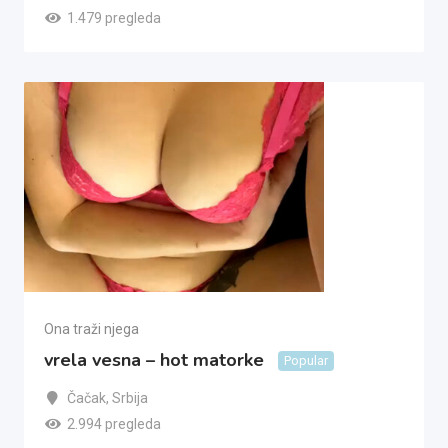
1.479 pregleda
Ona traži njega
vrela vesna – hot matorke
Popular
Čačak
,
Srbija
2.994 pregleda