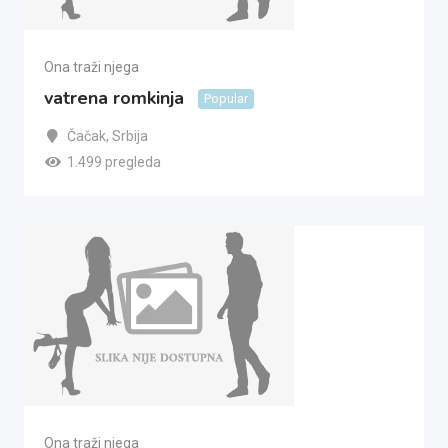
Ona traži njega
vatrena romkinja
Popular
Čačak
,
Srbija
1.499 pregleda
Ona traži njega