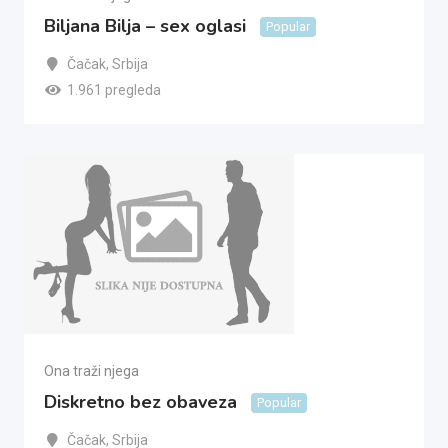
Biljana Bilja – sex oglasi
Popular
Čačak
,
Srbija
1.961 pregleda
Ona traži njega
Diskretno bez obaveza
Popular
Čačak
,
Srbija