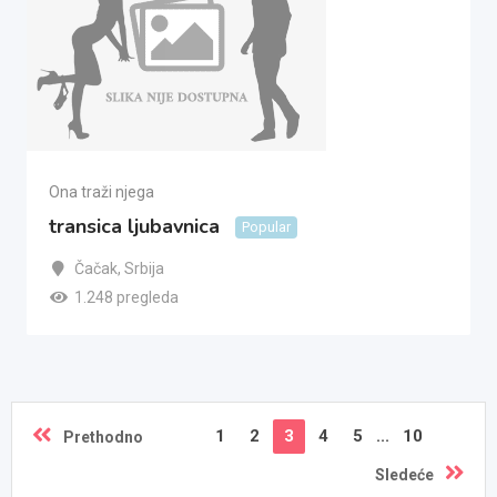
Ona traži njega
transica ljubavnica
Popular
Čačak
,
Srbija
1.248 pregleda
1
2
3
4
5
...
10
Prethodno
Sledeće