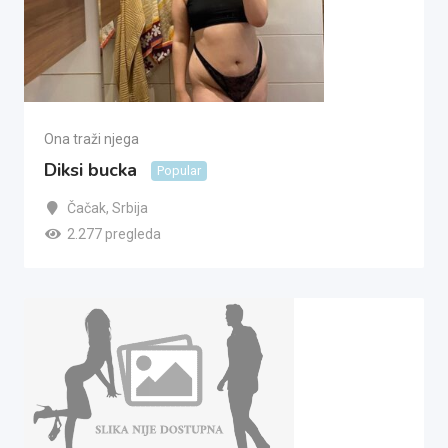
Ona traži njega
Diksi bucka
Popular
Čačak
,
Srbija
2.277 pregleda