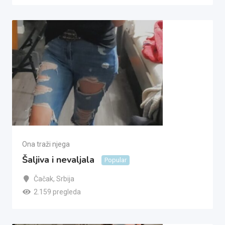
Ona traži njega
Šaljiva i nevaljala
Popular
Čačak
,
Srbija
2.159 pregleda