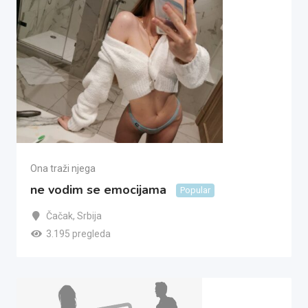
Ona traži njega
ne vodim se emocijama
Popular
Čačak
,
Srbija
3.195 pregleda