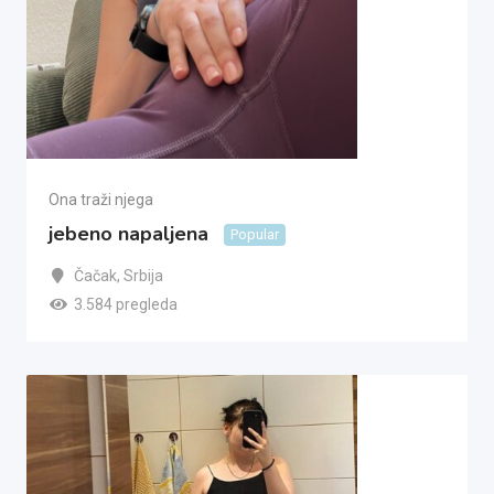
Ona traži njega
jebeno napaljena
Popular
Čačak
,
Srbija
3.584 pregleda