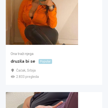
Ona traži njega
druzila bi se
Popular
Čačak
,
Srbija
2.833 pregleda