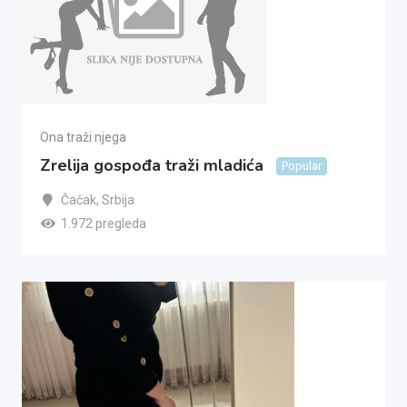
Ona traži njega
Zrelija gospođa traži mladića
Popular
Čačak
,
Srbija
1.972 pregleda