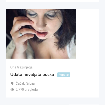
Ona traži njega
Udata nevaljala bucka
Popular
Čačak
,
Srbija
2.770 pregleda