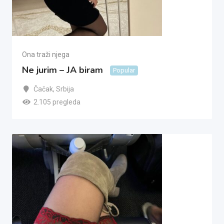
Ona traži njega
Ne jurim – JA biram
Popular
Čačak
,
Srbija
2.105 pregleda