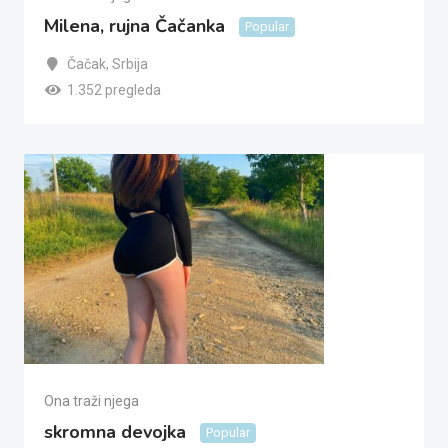
Milena, rujna Čačanka
Popular
Čačak
,
Srbija
1.352 pregleda
Ona traži njega
skromna devojka
Popular