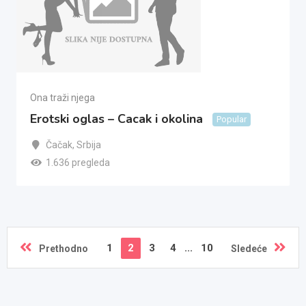
Ona traži njega
Erotski oglas – Cacak i okolina
Popular
Čačak
,
Srbija
1.636 pregleda
1
2
3
4
...
10
Prethodno
Sledeće