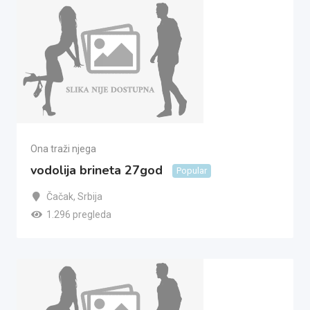
Ona traži njega
vodolija brineta 27god
Popular
Čačak
,
Srbija
1.296 pregleda