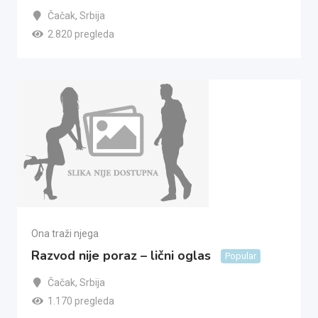
Čačak
,
Srbija
2.820 pregleda
Ona traži njega
Razvod nije poraz – lični oglas
Popular
Čačak
,
Srbija
1.170 pregleda