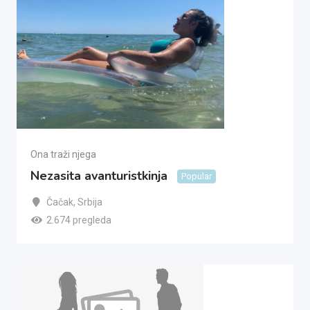
Ona traži njega
Nezasita avanturistkinja
Popular
Čačak
,
Srbija
2.674 pregleda