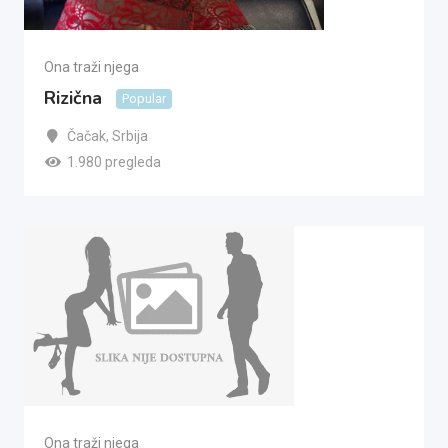
Ona traži njega
Rizična
Popular
Čačak
,
Srbija
1.980 pregleda
Ona traži njega