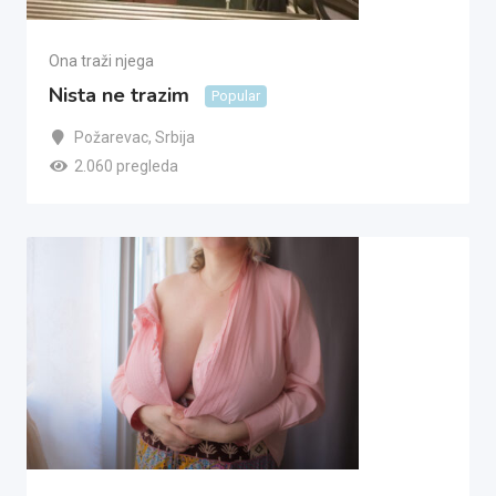
Ona traži njega
Nista ne trazim
Popular
Požarevac
,
Srbija
2.060 pregleda