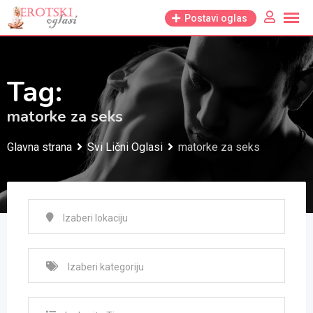
Skip
Postavi oglas
to
content
Tag:
matorke za seks
Glavna strana
Svi Lični Oglasi
matorke za seks