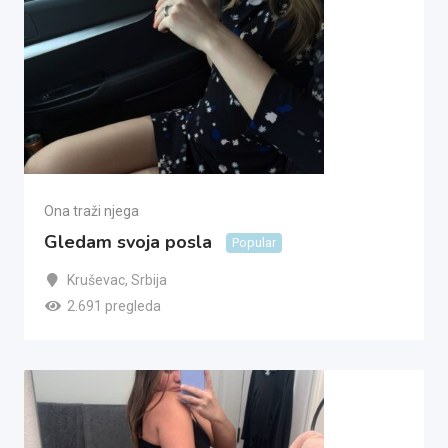
Ona traži njega
Gledam svoja posla
Popular
Kruševac
,
Srbija
2.691 pregleda