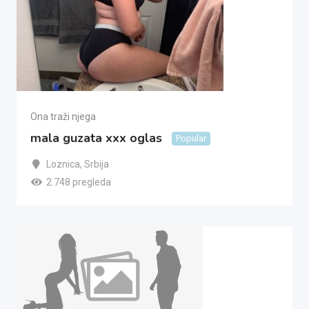
Ona traži njega
mala guzata xxx oglas
Popular
Loznica
,
Srbija
2.748 pregleda