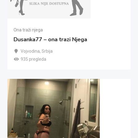
Ona traži njega
Dusanka77 – ona trazi Njega
Vojvodina
,
Srbija
935 pregleda