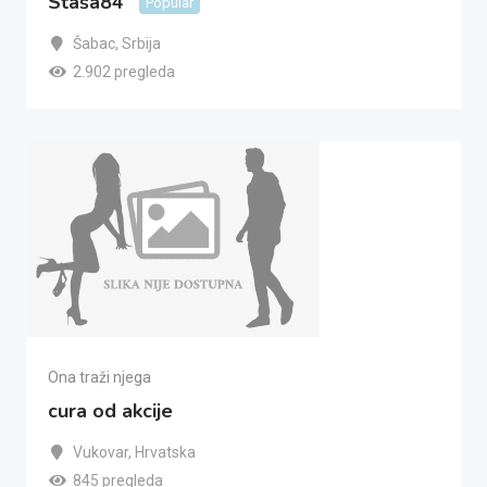
Staša84
Popular
Šabac
,
Srbija
2.902 pregleda
Ona traži njega
cura od akcije
Vukovar
,
Hrvatska
845 pregleda