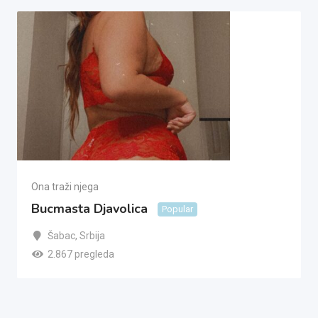
Ona traži njega
Bucmasta Djavolica
Popular
Šabac
,
Srbija
2.867 pregleda