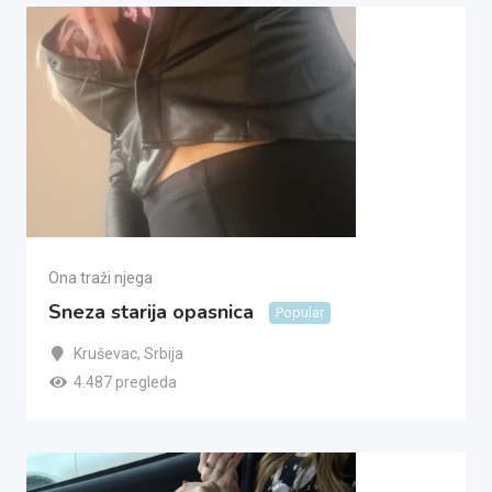
Ona traži njega
Sneza starija opasnica
Popular
Kruševac
,
Srbija
4.487 pregleda