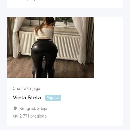
Ona traži njega
Vrela Stela
Popular
Beograd
,
Srbija
2.771 pregleda