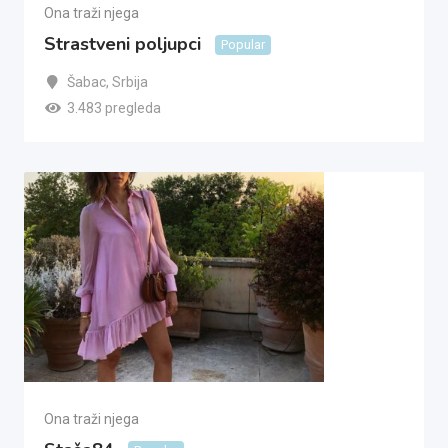
Ona traži njega
Strastveni poljupci
Popular
Šabac
,
Srbija
3.483 pregleda
Ona traži njega