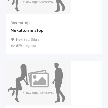
Ona traži nju
Nekulturne stop
Novi Sad
,
Srbija
829 pregleda