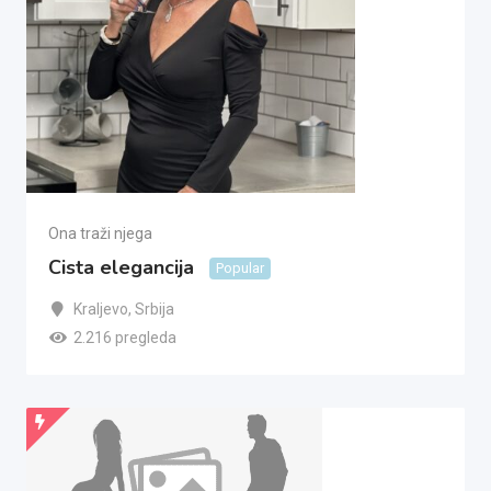
Ona traži njega
Cista elegancija
Popular
Kraljevo
,
Srbija
2.216 pregleda