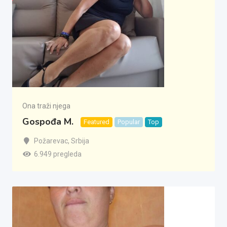
Ona traži njega
Gospođa M.
Featured
Popular
Top
Požarevac
,
Srbija
6.949 pregleda