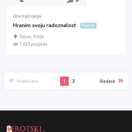
Ona traži njega
Hranim svoju radoznalost
Popular
Šabac
,
Srbija
1.023 pregleda
1
2
Prethodno
Sledeće