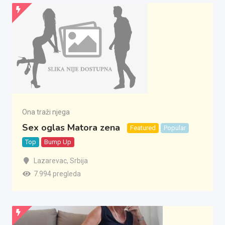
Ona traži njega
Sex oglas Matora zena
Featured
Popular
Top
Bump Up
Lazarevac
,
Srbija
7.994 pregleda