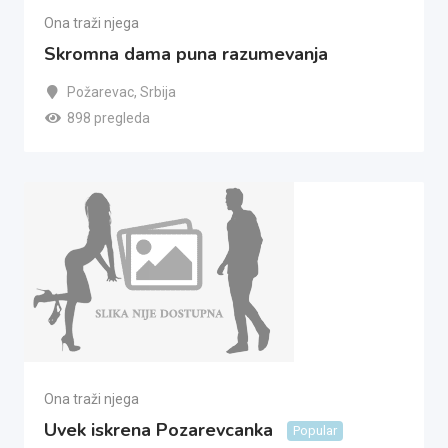
Ona traži njega
Skromna dama puna razumevanja
Požarevac
,
Srbija
898 pregleda
Ona traži njega
Uvek iskrena Pozarevcanka
Popular