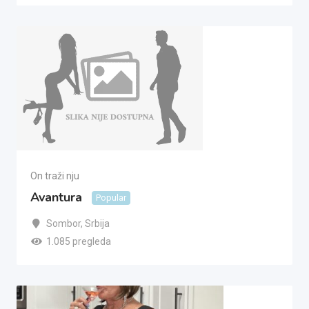
On traži nju
Avantura
Popular
Sombor
,
Srbija
1.085 pregleda