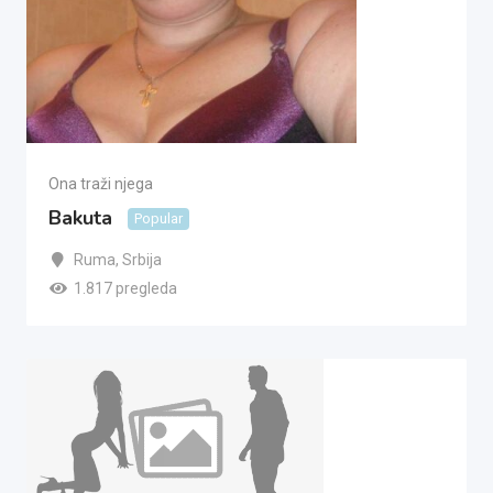
Ona traži njega
Bakuta
Popular
Ruma
,
Srbija
1.817 pregleda