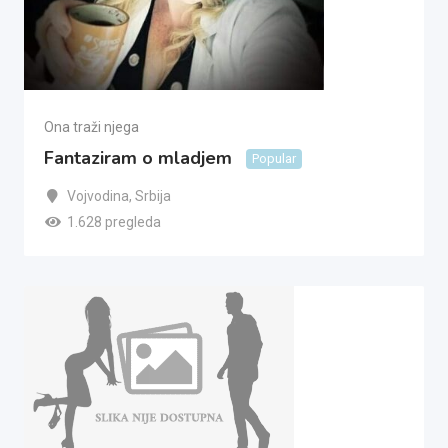
Ona traži njega
Fantaziram o mladjem
Popular
Vojvodina
,
Srbija
1.628 pregleda