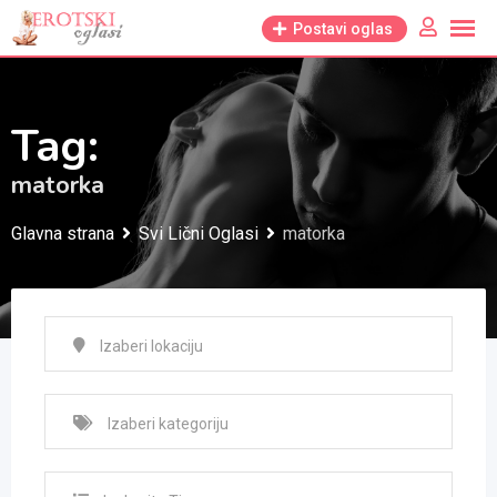
Skip
Postavi oglas
to
content
Tag:
matorka
Glavna strana
Svi Lični Oglasi
matorka