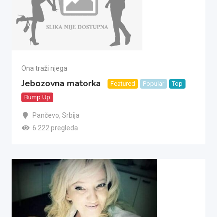
Ona traži njega
Jebozovna matorka
Featured
Popular
Top
Bump Up
Pančevo
,
Srbija
6.222 pregleda