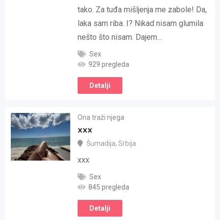
tako. Za tuđa mišljenja me zabole! Da,
laka sam riba. I? Nikad nisam glumila
nešto što nisam. Dajem…
Sex
929 pregleda
Detalji
Ona traži njega
xxx
Šumadija
,
Srbija
xxx
Sex
845 pregleda
Detalji