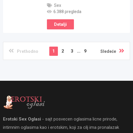
Sex
6.388 pregleda
Detalji
1
2
3
...
9
Prethodno
Sledeće
Erotski Sex Oglasi
- sajt posvecen oglasima licne prirode,
intimnim oglasima kao i erotskim, koji za cilj ima pronalazak