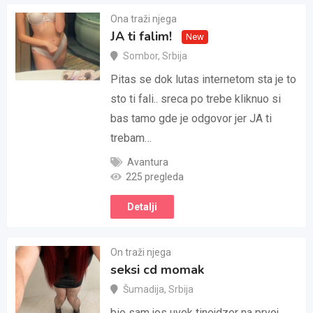
Ona traži njega
JA ti falim!
New
Sombor
,
Srbija
Pitas se dok lutas internetom sta je to
sto ti fali.. sreca po trebe kliknuo si
bas tamo gde je odgovor jer JA ti
trebam…
Avantura
225 pregleda
Detalji
On traži njega
seksi cd momak
Šumadija
,
Srbija
bio sam jos uvek tinejdzer na prvoj