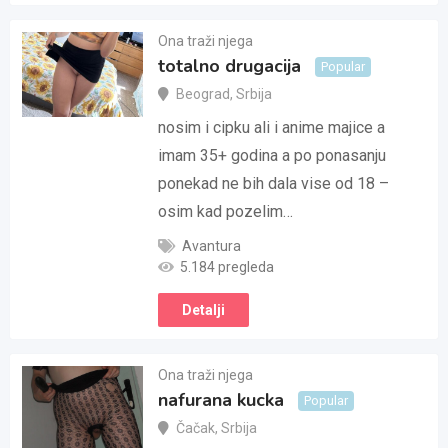
Ona traži njega
totalno drugacija
Popular
Beograd
,
Srbija
nosim i cipku ali i anime majice a
imam 35+ godina a po ponasanju
ponekad ne bih dala vise od 18 –
osim kad pozelim…
Avantura
5.184 pregleda
Detalji
Ona traži njega
nafurana kucka
Popular
Čačak
,
Srbija