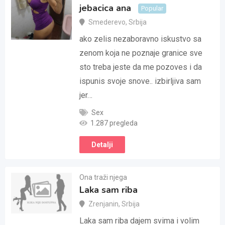
jebacica ana
Popular
Smederevo
,
Srbija
ako zelis nezaboravno iskustvo sa
zenom koja ne poznaje granice sve
sto treba jeste da me pozoves i da
ispunis svoje snove.. izbirljiva sam
jer…
Sex
1.287 pregleda
Detalji
Ona traži njega
Laka sam riba
Zrenjanin
,
Srbija
Laka sam riba dajem svima i volim