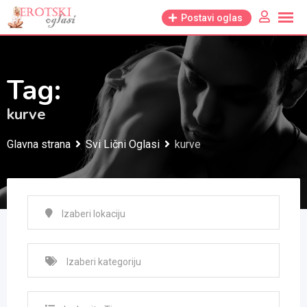
Skip
Postavi oglas
to
content
Tag:
kurve
Glavna strana
Svi Lični Oglasi
kurve