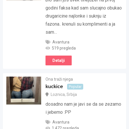
godini faksa kad sam slucajno obukao
drugaricine najlonke i suknju iz
fazona.. krenuli su komplimenti a ja
sam…
Avantura
519 pregleda
Detalji
Ona traži njega
kuckice
Popular
Loznica
,
Srbija
dosadno nam je javi se da se zezamo
i jebemo :PP
Avantura
1.472 pregleda