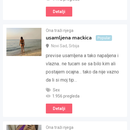
Detalji
Ona traži njega
usamljena mackica
Popular
Novi Sad
,
Srbija
previse usamljena a tako napaljena i
vlazna.. ne tucam se sa bilo kim ali
postajem ocajna… tako da nije vazno
da li si moj tip…
Sex
1.956 pregleda
Detalji
Ona traži njega