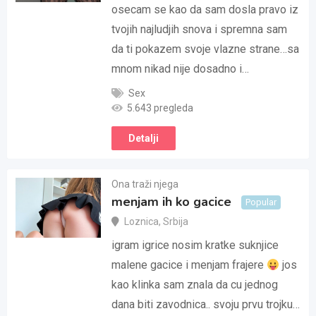
osecam se kao da sam dosla pravo iz
tvojih najludjih snova i spremna sam
da ti pokazem svoje vlazne strane…sa
mnom nikad nije dosadno i…
Sex
5.643 pregleda
Detalji
Ona traži njega
menjam ih ko gacice
Popular
Loznica
,
Srbija
igram igrice nosim kratke suknjice
malene gacice i menjam frajere
jos
kao klinka sam znala da cu jednog
dana biti zavodnica.. svoju prvu trojku…