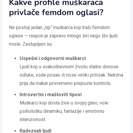
Kakve profile muškaraca
privlače femdom oglasi?
Ne postoji jedan „tip“ muškarca koji traži femdom
oglase — raspon je zapravo mnogo širi nego što ljudi
misle. Zastupljeni su:
Uspešni i odgovorni muškarci
Ljudi koji u svakodnevnom životu stalno donose
odluke, vode posao ili nose veliki pritisak. Nekima
prija da makar privremeno prepuste kontrolu.
Introvertni i maštoviti tipovi
Muškarci koji dosta žive u svojoj glavi, vole
psihološku dinamiku, fantazije i emotivnu
intenzivnost.
Radoznali ljudi