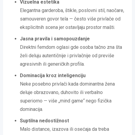
Vizuelna estetika
Elegantna garderoba, štikle, poslovni stil, naočare,
samouveren govor tela — često više privlače od
eksplicitnih scena jer ostavljaju prostor mašti.
Jasna pravila i samopouzdanje
Direktni femdom oglasi gde osoba tačno zna šta
želi deluju autentičnije i privlačnije od previše
agresivnih ili generičkih profila.
Dominacija kroz inteligenciju
Neke posebno privlači kada dominantna žena
deluje obrazovano, duhovito ili verbalno
superiorno — više „mind game“ nego fizička
dominacija.
Su
p
tilna nedostižnost
Malo distance, izazova ili osećaja da treba