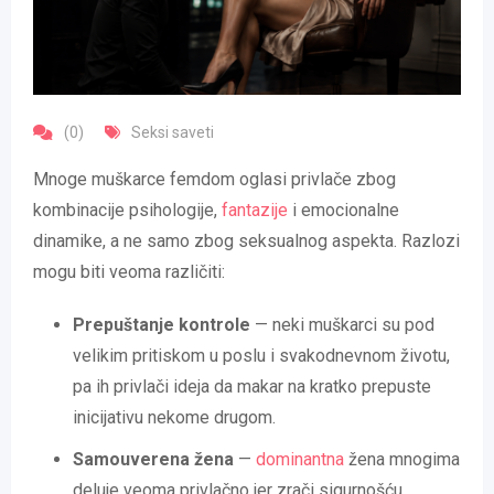
(0)
Seksi saveti
Mnoge muškarce femdom oglasi privlače zbog
kombinacije psihologije,
fantazije
i emocionalne
dinamike, a ne samo zbog seksualnog aspekta. Razlozi
mogu biti veoma različiti:
Prepuštanje kontrole
— neki muškarci su pod
velikim pritiskom u poslu i svakodnevnom životu,
pa ih privlači ideja da makar na kratko prepuste
inicijativu nekome drugom.
Samouverena žena
—
dominantna
žena mnogima
deluje veoma privlačno jer zrači sigurnošću,