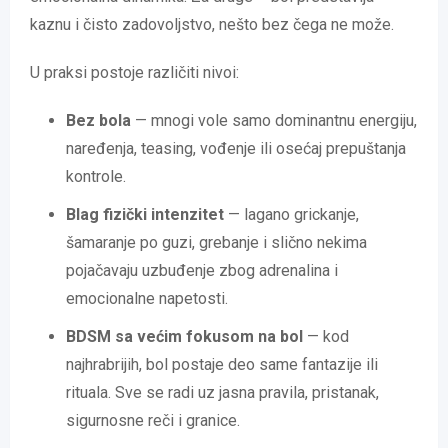
kaznu i čisto zadovoljstvo, nešto bez čega ne može.
U praksi postoje različiti nivoi:
Bez bola
— mnogi vole samo dominantnu energiju,
naređenja, teasing, vođenje ili osećaj prepuštanja
kontrole.
Blag fizički intenzitet
— lagano grickanje,
šamaranje po guzi, grebanje i slično nekima
pojačavaju uzbuđenje zbog adrenalina i
emocionalne napetosti.
BDSM sa većim fokusom na bol
— kod
najhrabrijih, bol postaje deo same fantazije ili
rituala. Sve se radi uz jasna pravila, pristanak,
sigurnosne reči i granice.