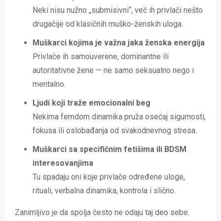
Neki nisu nužno „submisivni“, već ih privlači nešto
drugačije od klasičnih muško-ženskih uloga.
Muškarci kojima je važna jaka ženska energija
Privlače ih samouverene, dominantne ili
autoritativne žene — ne samo seksualno nego i
mentalno.
Ljudi koji traže emocionalni beg
Nekima femdom dinamika pruža osećaj sigurnosti,
fokusa ili oslobađanja od svakodnevnog stresa.
Muškarci sa specifičnim fetišima ili BDSM
interesovanjima
Tu spadaju oni koje privlače određene uloge,
rituali, verbalna dinamika, kontrola i slično.
Zanimljivo je da spolja često ne odaju taj deo sebe.