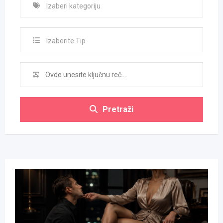
Izaberite Tip
Pretraži