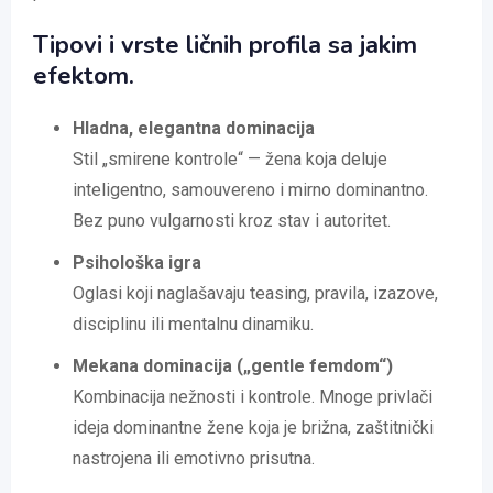
Tipovi i vrste ličnih profila sa jakim
efektom.
Hladna, elegantna dominacija
Stil „smirene kontrole“ — žena koja deluje
inteligentno, samouvereno i mirno dominantno.
Bez puno vulgarnosti kroz stav i autoritet.
Psihološka igra
Oglasi koji naglašavaju teasing, pravila, izazove,
disciplinu ili mentalnu dinamiku.
Mekana
dominacija („gentle femdom“)
Kombinacija nežnosti i kontrole. Mnoge privlači
ideja dominantne žene koja je brižna, zaštitnički
nastrojena ili emotivno prisutna.