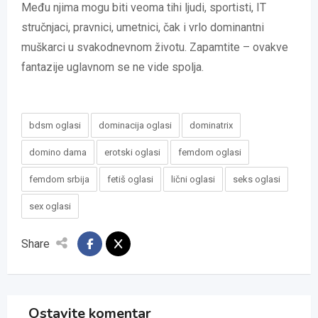
Među njima mogu biti veoma tihi ljudi, sportisti, IT
stručnjaci, pravnici, umetnici, čak i vrlo dominantni
muškarci u svakodnevnom životu. Zapamtite – ovakve
fantazije uglavnom se ne vide spolja.
bdsm oglasi
dominacija oglasi
dominatrix
domino dama
erotski oglasi
femdom oglasi
femdom srbija
fetiš oglasi
lični oglasi
seks oglasi
sex oglasi
Share
Ostavite komentar