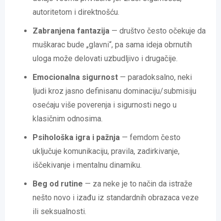
autoritetom i direktnošću.
Zabranjena fantazija
— društvo često očekuje da
muškarac bude „glavni“, pa sama ideja obrnutih
uloga može delovati uzbudljivo i drugačije.
Emocionalna sigurnost
— paradoksalno, neki
ljudi kroz jasno definisanu dominaciju/submisiju
osećaju više poverenja i sigurnosti nego u
klasičnim odnosima.
Psihološka igra i pažnja
— femdom često
uključuje komunikaciju, pravila, zadirkivanje,
iščekivanje i mentalnu dinamiku.
Beg od rutine
— za neke je to način da istraže
nešto novo i izađu iz standardnih obrazaca veze
ili seksualnosti.