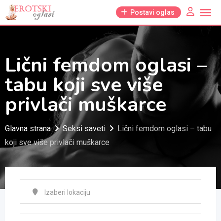
Skip
Postavi oglas
to
content
Lični femdom oglasi –
tabu koji sve više
privlači muškarce
Glavna strana
Seksi saveti
Lični femdom oglasi – tabu
koji sve više privlači muškarce