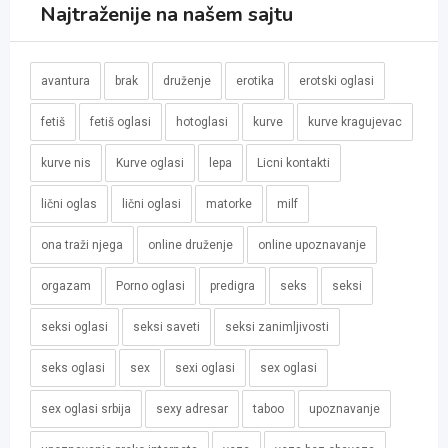
Najtraženije na našem sajtu
avantura
brak
druženje
erotika
erotski oglasi
fetiš
fetiš oglasi
hotoglasi
kurve
kurve kragujevac
kurve nis
Kurve oglasi
lepa
Licni kontakti
lični oglas
lični oglasi
matorke
milf
ona traži njega
online druženje
online upoznavanje
orgazam
Porno oglasi
predigra
seks
seksi
seksi oglasi
seksi saveti
seksi zanimljivosti
seks oglasi
sex
sexi oglasi
sex oglasi
sex oglasi srbija
sexy adresar
taboo
upoznavanje