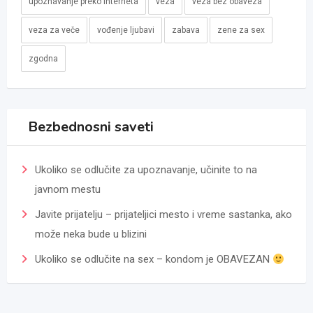
upoznavanje preko interneta
veza
veza bez obaveza
veza za veče
vođenje ljubavi
zabava
zene za sex
zgodna
Bezbednosni saveti
Ukoliko se odlučite za upoznavanje, učinite to na
javnom mestu
Javite prijatelju – prijateljici mesto i vreme sastanka, ako
može neka bude u blizini
Ukoliko se odlučite na sex – kondom je OBAVEZAN