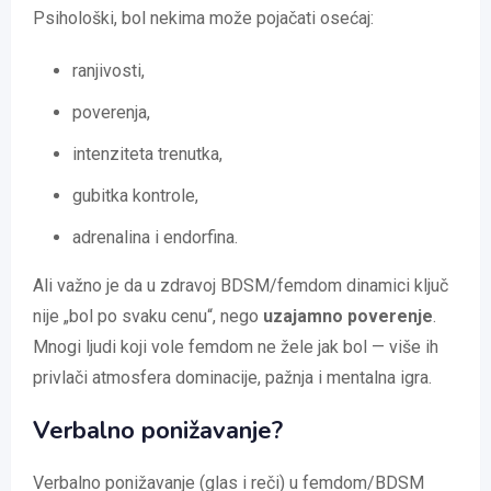
Psihološki, bol nekima može pojačati osećaj:
ranjivosti,
poverenja,
intenziteta trenutka,
gubitka kontrole,
adrenalina i endorfina.
Ali važno je da u zdravoj BDSM/femdom dinamici ključ
nije „bol po svaku cenu“, nego
uzajamno poverenje
.
Mnogi ljudi koji vole femdom ne žele jak bol — više ih
privlači atmosfera dominacije, pažnja i mentalna igra.
Verbalno ponižavanje?
Verbalno ponižavanje (glas i reči) u femdom/BDSM