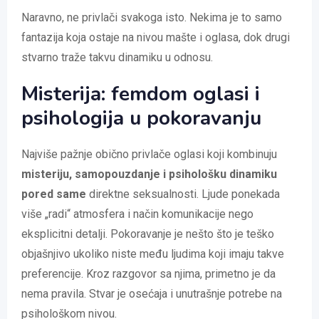
Naravno, ne privlači svakoga isto. Nekima je to samo
fantazija koja ostaje na nivou mašte i oglasa, dok drugi
stvarno traže takvu dinamiku u odnosu.
Misterija: femdom oglasi i
psihologija u pokoravanju
Najviše pažnje obično privlače oglasi koji kombinuju
misteriju, samopouzdanje i psihološku dinamiku
pored same
direktne seksualnosti. Ljude ponekada
više „radi“ atmosfera i način komunikacije nego
eksplicitni detalji. Pokoravanje je nešto što je teško
objašnjivo ukoliko niste među ljudima koji imaju takve
preferencije. Kroz razgovor sa njima, primetno je da
nema pravila. Stvar je osećaja i unutrašnje potrebe na
psihološkom nivou.