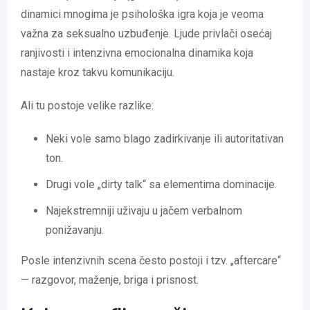
dinamici mnogima je psihološka igra koja je veoma
važna za seksualno uzbuđenje. Ljude privlači osećaj
ranjivosti i intenzivna emocionalna dinamika koja
nastaje kroz takvu komunikaciju.
Ali tu postoje velike razlike:
Neki vole samo blago zadirkivanje ili autoritativan
ton.
Drugi vole „dirty talk“ sa elementima dominacije.
Najekstremniji uživaju u jačem verbalnom
ponižavanju.
Posle intenzivnih scena često postoji i tzv. „aftercare“
— razgovor, maženje, briga i prisnost.