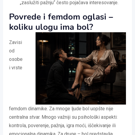
„zaslužiti pažnju“ često pojačava interesovanje.
Povrede i femdom oglasi –
koliku ulogu ima bol?
Zavisi
od
osobe
i vrste
femdom dinamike. Za mnoge ljude bol uopšte nije
centralna stvar. Mnogo važniji su psihološki aspekti:
kontrola, poverenje, pažnja, igra moći, iščekivanje ili
emocionalna dinamika. Za druge – bol predstavlja