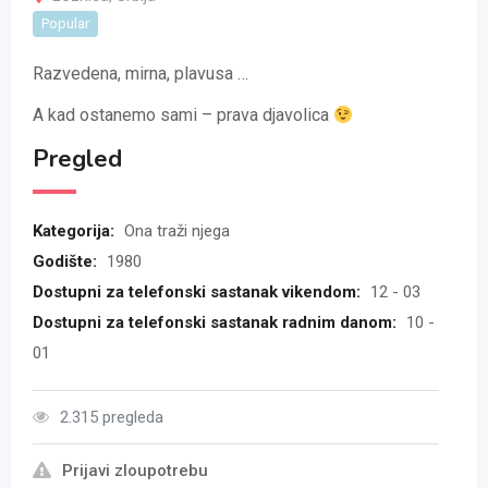
Popular
Razvedena, mirna, plavusa …
A kad ostanemo sami – prava djavolica
Pregled
Kategorija:
Ona traži njega
Godište:
1980
Dostupni za telefonski sastanak vikendom:
12 - 03
Dostupni za telefonski sastanak radnim danom:
10 -
01
2.315 pregleda
Prijavi zloupotrebu