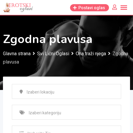
Skip
Postavi oglas
to
content
Zgodna plavusa
Glavna strana
Svi Lični Oglasi
Ona traži njega
Zgodna
plavusa