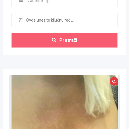
Izaberite Tip
Pretraži