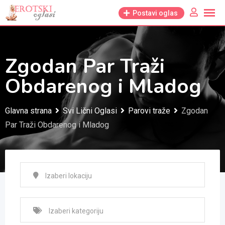
Skip
Postavi oglas
to
content
Zgodan Par Traži
Obdarenog i Mladog
Glavna strana
Svi Lični Oglasi
Parovi traže
Zgodan
Par Traži Obdarenog i Mladog