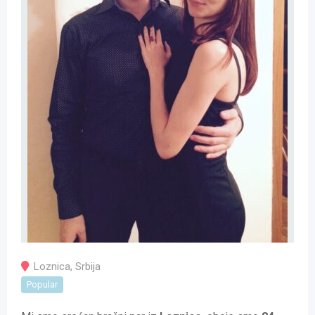
Loznica
,
Srbija
Popular