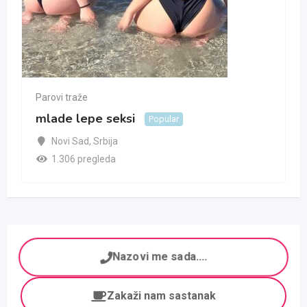
Parovi traže
mlade lepe seksi
Popular
Novi Sad
,
Srbija
1.306 pregleda
Nazovi me sada....
Zakaži nam sastanak