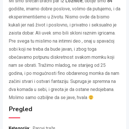
Mi smo srećan bračni par iz
Loznice
, oboje smo
84
godište, imamo dobre poslove, volimo da putujemo, i da
eksperimentišemo u životu. Nismo ovde da bismo
kukali jer naš život i poslovno, i privatno i seksualno je
zaista dobar. Ali uvek smo bili skloni raznim igricama.
Pre svega tu mislimo na intimni deo , onaj u spavaćoj
sobi koji ne treba da bude javan, i zbog toga
obećavamo potpunu diskretnost svakom momku koji
nam se obrati. Tražimo mladog, ne starijeg od 25
godina, i po mogućnosti fino obdarenog momka da nam
začini stvari i ostvari fantaziju. Supruga je spremna na
dva komada u sebi, i greota je da ostane nedojebana.
Molimo samo ozbiljne da se jave, hvala
Pregled
Kategorija:
Parovi traže