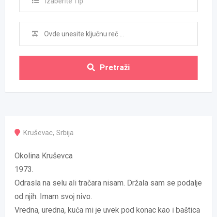
Izaberite Tip
Pretraži
Kruševac
,
Srbija
Okolina Kruševca
1973.
Odrasla na selu ali tračara nisam. Držala sam se podalje
od njih. Imam svoj nivo.
Vredna, uredna, kuća mi je uvek pod konac kao i baštica