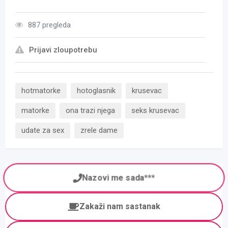
887 pregleda
Prijavi zloupotrebu
hotmatorke
hotoglasnik
krusevac
matorke
ona trazi njega
seks krusevac
udate za sex
zrele dame
Nazovi me sada***
Zakaži nam sastanak