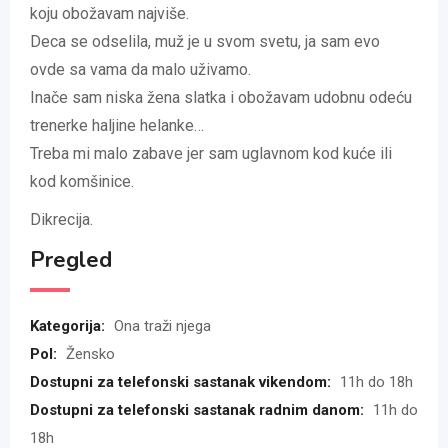
koju obožavam najviše.
Deca se odselila, muž je u svom svetu, ja sam evo
ovde sa vama da malo uživamo.
Inače sam niska žena slatka i obožavam udobnu odeću
trenerke haljine helanke…
Treba mi malo zabave jer sam uglavnom kod kuće ili
kod komšinice.
Dikrecija.
Pregled
Kategorija:
Ona traži njega
Pol:
Žensko
Dostupni za telefonski sastanak vikendom:
11h do 18h
Dostupni za telefonski sastanak radnim danom:
11h do
18h