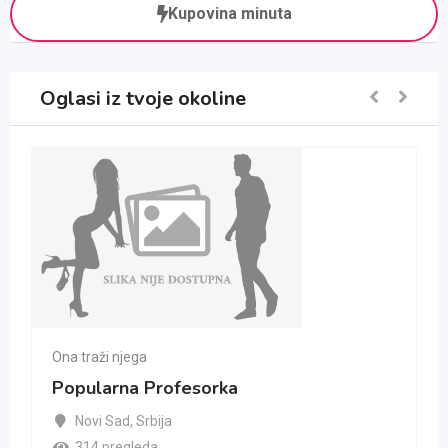
Kupovina minuta
Oglasi iz tvoje okoline
Ona traži njega
Popularna Profesorka
Novi Sad
,
Srbija
314 pregleda