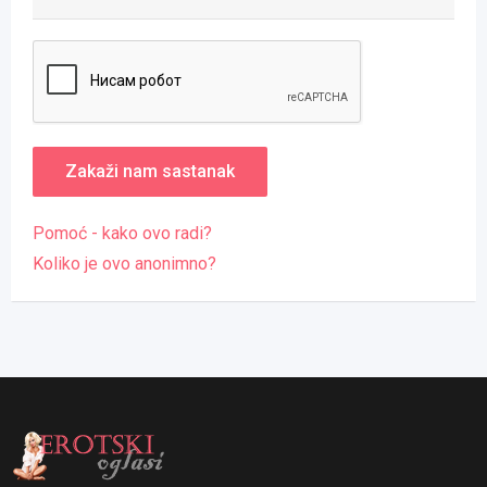
Pomoć - kako ovo radi?
Koliko je ovo anonimno?