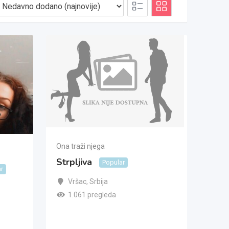
Ona traži njega
Strpljiva
Popular
ar
Vršac
,
Srbija
1.061 pregleda