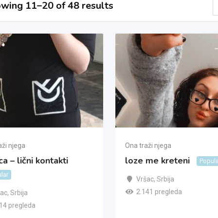
wing 11–20 of 48 results
aži njega
Ona traži njega
ca – lični kontakti
loze me kreteni
Popul
lar
Vršac
,
Srbija
2.141 pregleda
šac
,
Srbija
14 pregleda