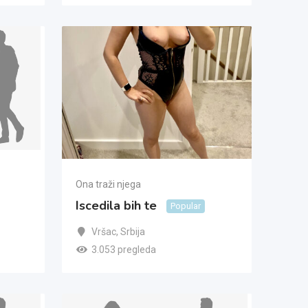
Ona traži njega
Iscedila bih te
Popular
Vršac
,
Srbija
3.053 pregleda