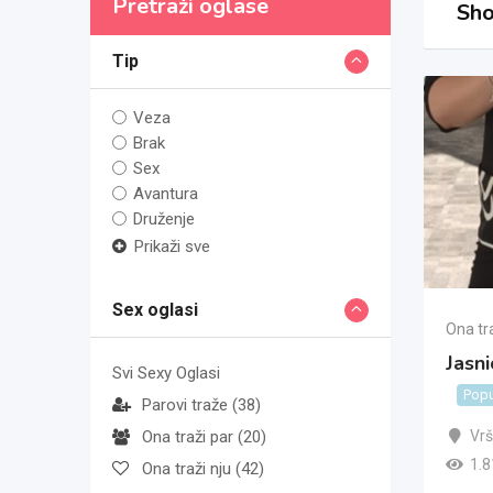
Pretraži oglase
Sho
Tip
Veza
Brak
Sex
Avantura
Druženje
Prikaži sve
Sex oglasi
Ona tr
Jasni
Svi Sexy Oglasi
Popu
Parovi traže
(38)
Vr
Ona traži par
(20)
1.8
Ona traži nju
(42)