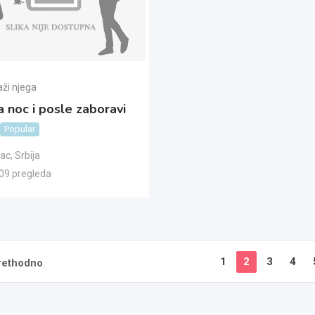
aži njega
 noc i posle zaboravi
Popular
šac
,
Srbija
09 pregleda
1
2
3
4
rethodno