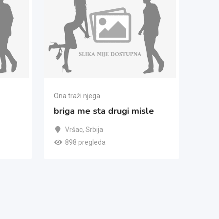
Ona traži njega
briga me sta drugi misle
Vršac
,
Srbija
898 pregleda