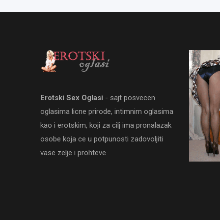
Erotski Sex Oglasi
- sajt posvecen
oglasima licne prirode, intimnim oglasima
kao i erotskim, koji za cilj ima pronalazak
osobe koja ce u potpunosti zadovoljiti
vase zelje i prohteve