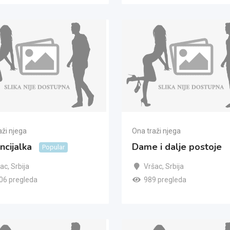
aži njega
Ona traži njega
ncijalka
Dame i dalje postoje
Popular
šac
,
Srbija
Vršac
,
Srbija
06 pregleda
989 pregleda