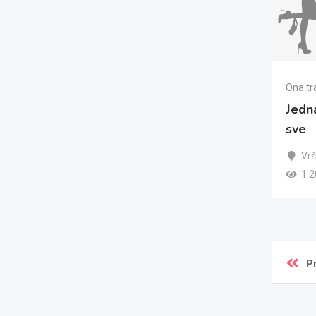
Ona tr
Jedna
sve
Vr
1.2
P