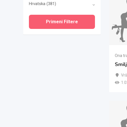
Hrvatska
(381)
Primeni Filtere
Ona tr
Smilj
Vr
1.0