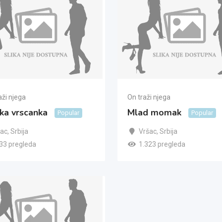
aži njega
On traži njega
ka vrscanka
Mlad momak
Popular
Popular
šac
,
Srbija
Vršac
,
Srbija
33 pregleda
1.323 pregleda