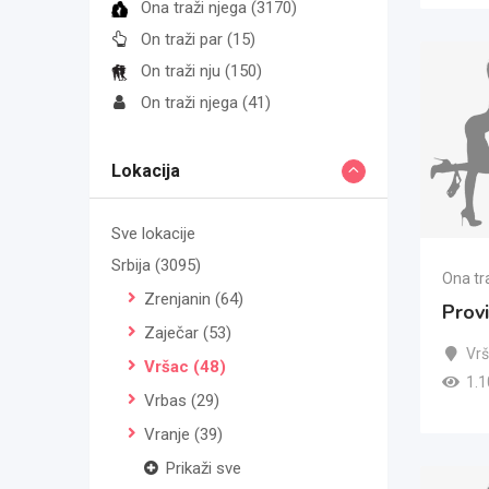
Ona traži njega
(3170)
On traži par
(15)
On traži nju
(150)
On traži njega
(41)
Lokacija
Sve lokacije
Srbija
(3095)
Ona tr
Zrenjanin
(64)
Provi
Zaječar
(53)
Vr
Vršac
(48)
1.1
Vrbas
(29)
Vranje
(39)
Prikaži sve