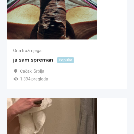
Ona traži njega
ja sam spreman
Popular
Čačak
,
Srbija
1.394 pregleda