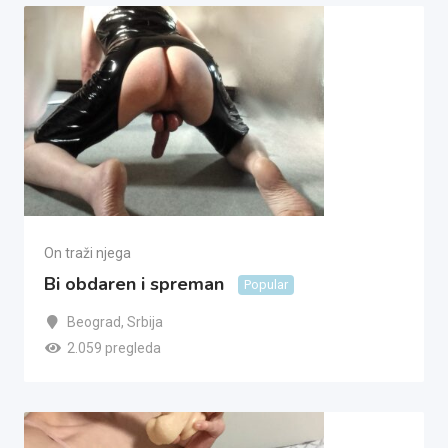
On traži njega
Bi obdaren i spreman
Popular
Beograd
,
Srbija
2.059 pregleda