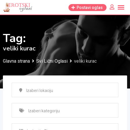
Skip
Postavi oglas
to
content
Tag:
veliki kurac
Glavna strana
Svi Lični Oglasi
veliki kurac