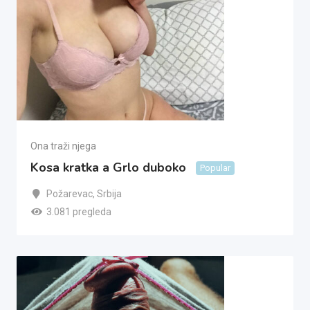
Ona traži njega
Kosa kratka a Grlo duboko
Popular
Požarevac
,
Srbija
3.081 pregleda