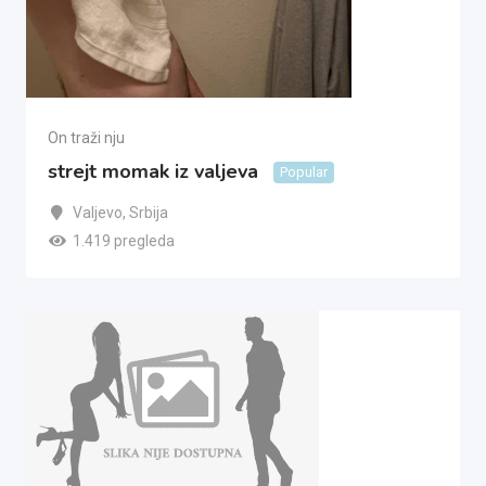
On traži nju
strejt momak iz valjeva
Popular
Valjevo
,
Srbija
1.419 pregleda