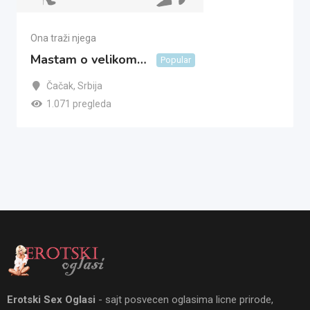
Ona traži njega
Mastam o velikom…
Popular
Čačak
,
Srbija
1.071 pregleda
Erotski Sex Oglasi
- sajt posvecen oglasima licne prirode,