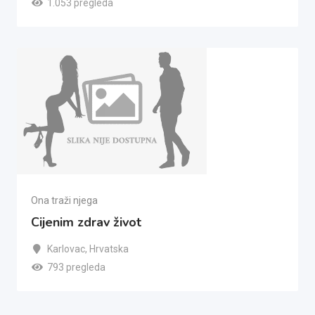
1.053 pregleda
Ona traži njega
Cijenim zdrav život
Karlovac
,
Hrvatska
793 pregleda