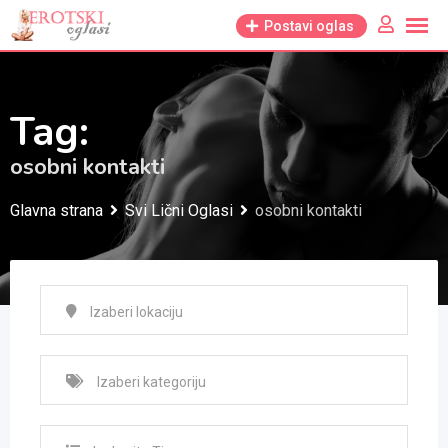
Skip
Postavi oglas
to
content
Tag:
osobni kontakti
Glavna strana
Svi Lični Oglasi
osobni kontakti