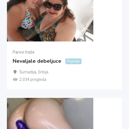
Parovi traže
Nevaljale debeljuce
Popular
Šumadija
,
Srbija
2.034 pregleda