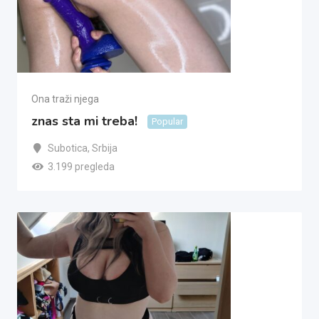
Ona traži njega
znas sta mi treba!
Popular
Subotica
,
Srbija
3.199 pregleda