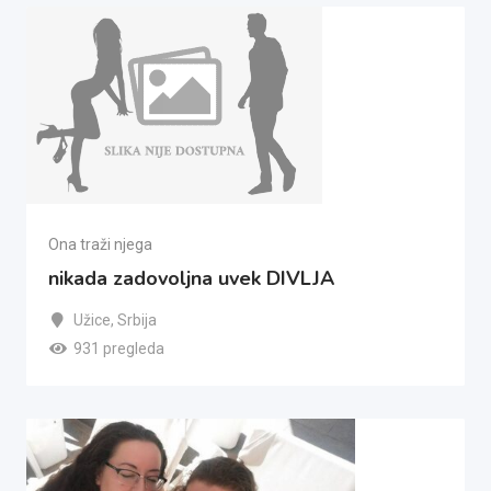
Ona traži njega
nikada zadovoljna uvek DIVLJA
Užice
,
Srbija
931 pregleda