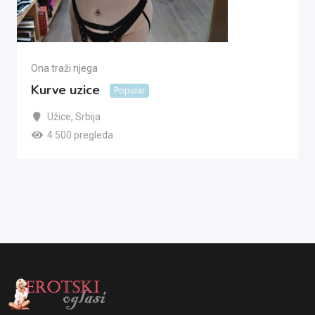
Ona traži njega
Kurve uzice
Popular
Užice
,
Srbija
4.500 pregleda