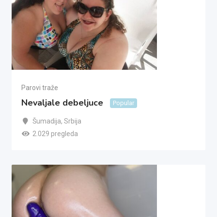
Parovi traže
Nevaljale debeljuce
Popular
Šumadija
,
Srbija
2.029 pregleda