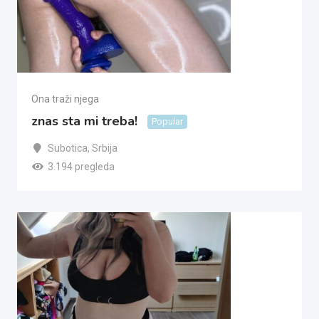
Ona traži njega
znas sta mi treba!
Popular
Subotica
,
Srbija
3.194 pregleda