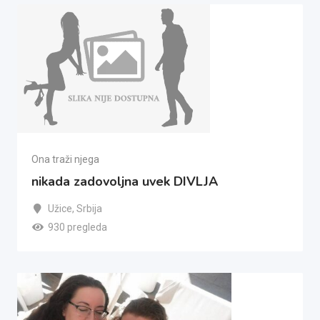
Ona traži njega
nikada zadovoljna uvek DIVLJA
Užice
,
Srbija
930 pregleda