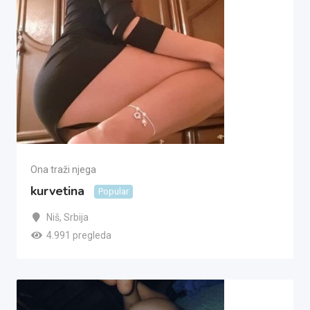
Ona traži njega
kurvetina
Popular
Niš
,
Srbija
4.991 pregleda