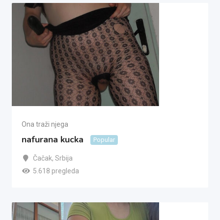
Ona traži njega
nafurana kucka
Popular
Čačak
,
Srbija
5.618 pregleda