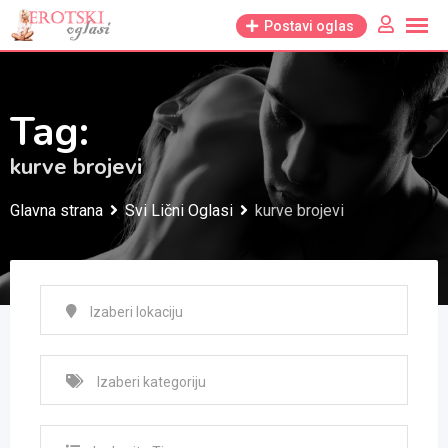
Skip
Postavi oglas
to
content
Tag:
kurve brojevi
Glavna strana
Svi Lični Oglasi
kurve brojevi