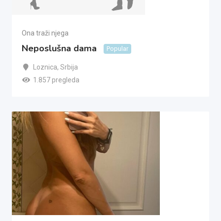
Ona traži njega
Neposlušna dama
Popular
Loznica
,
Srbija
1.857 pregleda