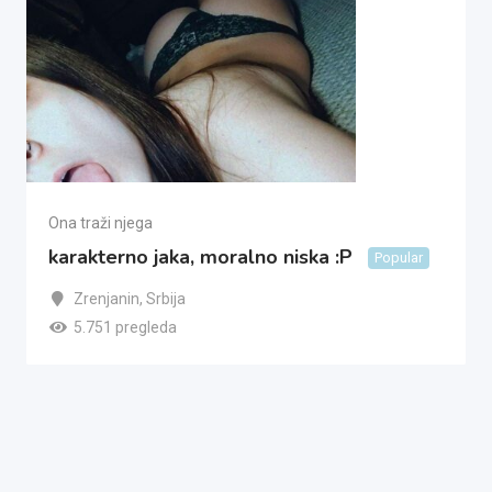
Ona traži njega
karakterno jaka, moralno niska :P
Popular
Zrenjanin
,
Srbija
5.751 pregleda