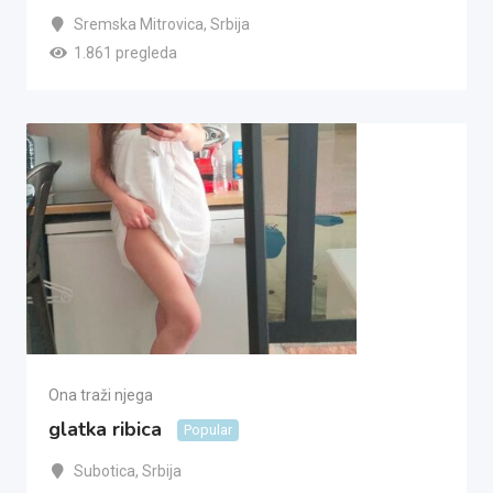
Sremska Mitrovica
,
Srbija
1.861 pregleda
Ona traži njega
glatka ribica
Popular
Subotica
,
Srbija