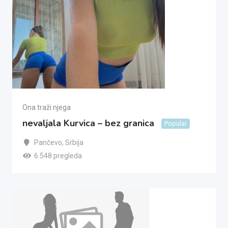
Ona traži njega
nevaljala Kurvica – bez granica
Popular
Pančevo
,
Srbija
6.548 pregleda