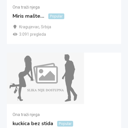
Ona traži njega
Miris mašte…
Popular
Kragujevac
,
Srbija
3.091 pregleda
Ona traži njega
kuckica bez stida
Popular