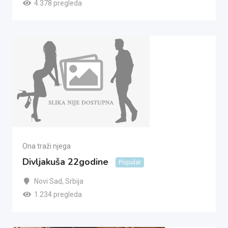
4.378 pregleda
Ona traži njega
Divljakuša 22godine
Popular
Novi Sad
,
Srbija
1.234 pregleda