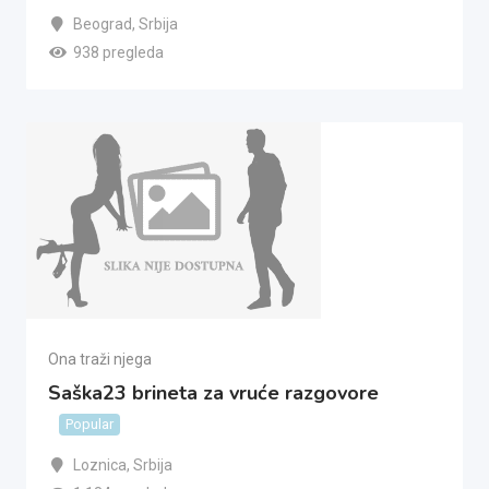
Beograd
,
Srbija
938 pregleda
Ona traži njega
Saška23 brineta za vruće razgovore
Popular
Loznica
,
Srbija