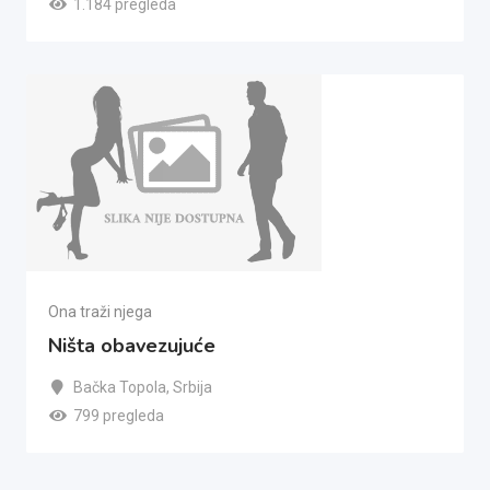
1.184 pregleda
Ona traži njega
Ništa obavezujuće
Bačka Topola
,
Srbija
799 pregleda