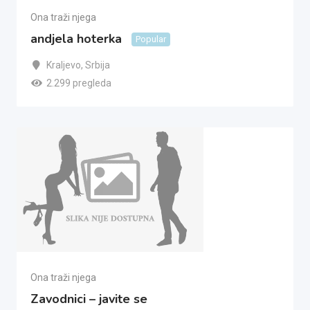
Ona traži njega
andjela hoterka
Popular
Kraljevo
,
Srbija
2.299 pregleda
Ona traži njega
Zavodnici – javite se