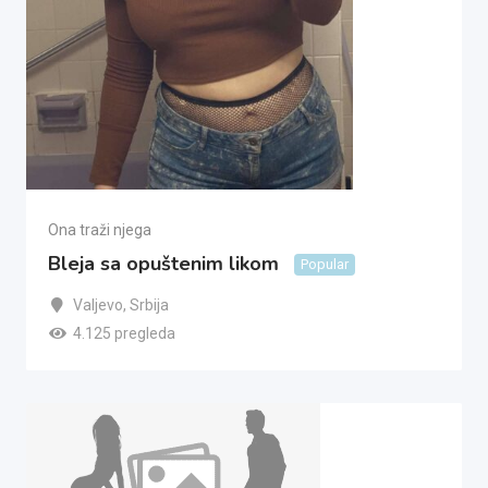
Ona traži njega
Bleja sa opuštenim likom
Popular
Valjevo
,
Srbija
4.125 pregleda