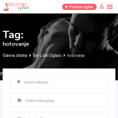
Skip
Postavi oglas
to
content
Tag:
hotovanje
Glavna strana
Svi Lični Oglasi
hotovanje