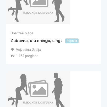
Ona traži njega
Zabavna, u treningu, singl
Popular
Vojvodina
,
Srbija
1.164 pregleda