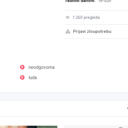
radnim danom:
16-02h
1.260 pregleda
Prijavi zloupotrebu
neodgovorna
luda