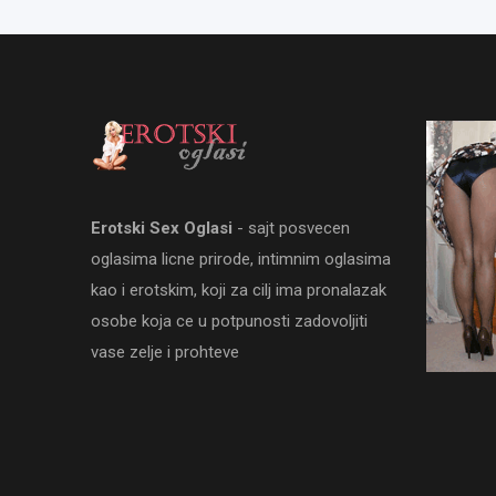
Erotski Sex Oglasi
- sajt posvecen
oglasima licne prirode, intimnim oglasima
kao i erotskim, koji za cilj ima pronalazak
osobe koja ce u potpunosti zadovoljiti
vase zelje i prohteve