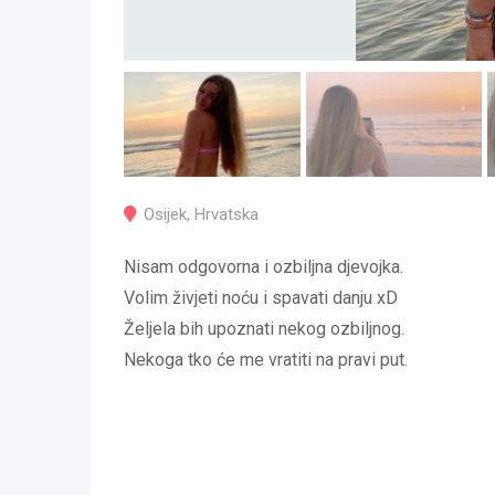
Osijek
,
Hrvatska
Nisam odgovorna i ozbiljna djevojka.
Volim živjeti noću i spavati danju xD
Željela bih upoznati nekog ozbiljnog.
Nekoga tko će me vratiti na pravi put.