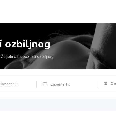
i ozbiljnog
Željela bih upoznati ozbiljnog
Izaberite Tip