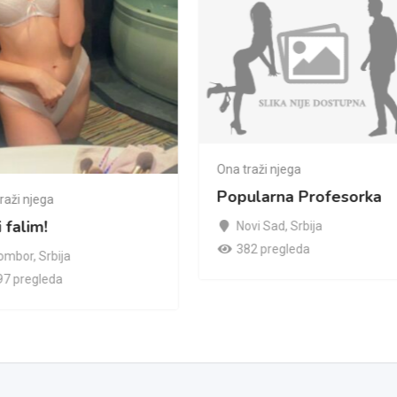
Ona traži njega
Popularna Profesorka
raži njega
i falim!
Novi Sad
,
Srbija
382 pregleda
ombor
,
Srbija
97 pregleda