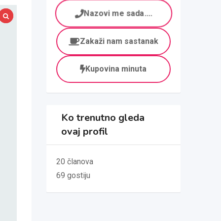
Nazovi me sada....
Zakaži nam sastanak
Kupovina minuta
Ko trenutno gleda
ovaj profil
20 članova
69 gostiju