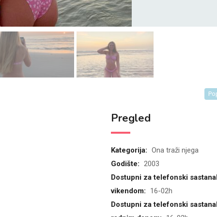
Po
Pregled
Kategorija:
Ona traži njega
Godište:
2003
Dostupni za telefonski sastana
vikendom:
16-02h
Dostupni za telefonski sastana