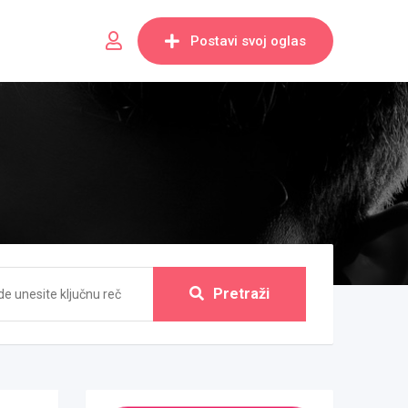
Postavi svoj oglas
Pretraži