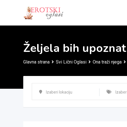
Skip
to
content
Željela bih upoznat
Glavna strana
Svi Lični Oglasi
Ona traži njega