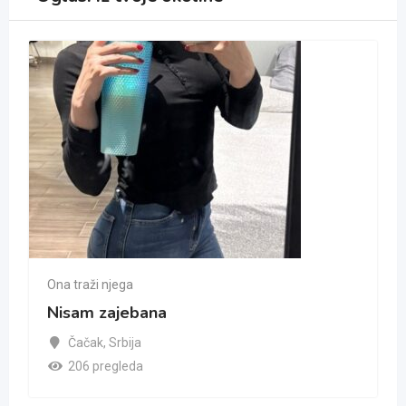
Ona traži njega
Nisam zajebana
Čačak
,
Srbija
206 pregleda