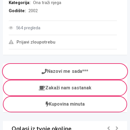
Kategorija:
Ona traži njega
Godište:
2002
564 pregleda
Prijavi zloupotrebu
Nazovi me sada***
Zakaži nam sastanak
Kupovina minuta
Oglasi iz tvoje okoline