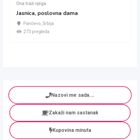
Ona traži njega
Jasnica, poslovna dama
Pančevo
,
Srbija
273 pregleda
Nazovi me sada....
Zakaži nam sastanak
Kupovina minuta