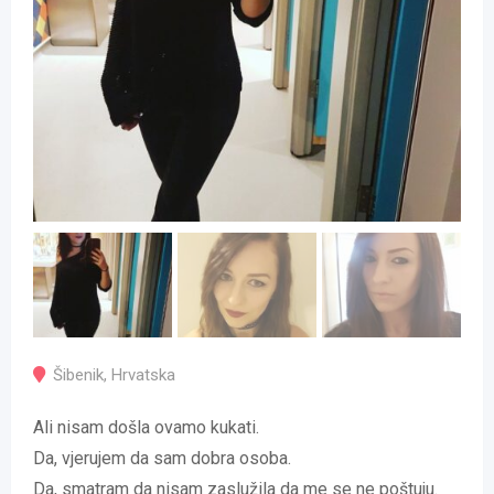
Šibenik
,
Hrvatska
Ali nisam došla ovamo kukati.
Da, vjerujem da sam dobra osoba.
Da, smatram da nisam zaslužila da me se ne poštuju.