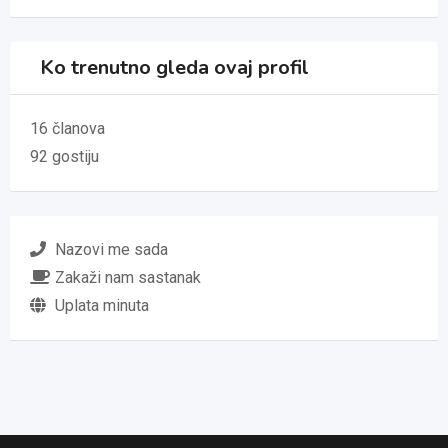
Ko trenutno gleda ovaj profil
16 članova
92 gostiju
Nazovi me sada
Zakaži nam sastanak
Uplata minuta