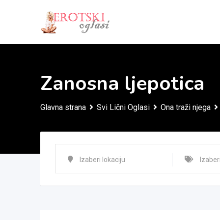
Skip
to
content
Zanosna ljepotica
Glavna strana
Svi Lični Oglasi
Ona traži njega