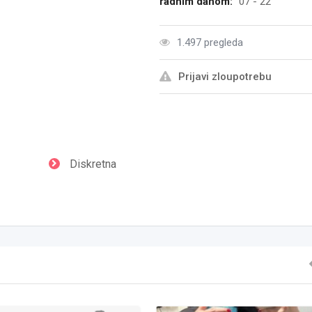
radnim danom:
07 - 22
1.497 pregleda
Prijavi zloupotrebu
Diskretna