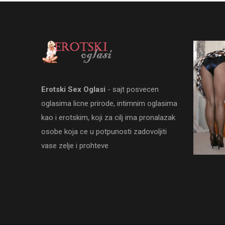
Erotski Sex Oglasi
- sajt posvecen
oglasima licne prirode, intimnim oglasima
kao i erotskim, koji za cilj ima pronalazak
osobe koja ce u potpunosti zadovoljiti
vase zelje i prohteve