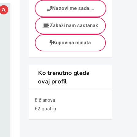
Nazovi me sada....
Zakaži nam sastanak
Kupovina minuta
Ko trenutno gleda
ovaj profil
8 članova
62 gostiju