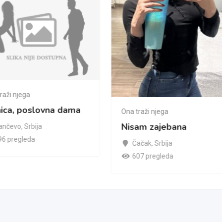
raži njega
nica, poslovna dama
Ona traži njega
Nisam zajebana
ančevo
,
Srbija
96 pregleda
Čačak
,
Srbija
607 pregleda