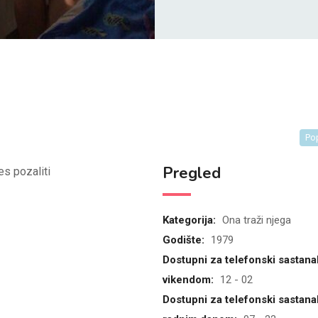
Po
Pregled
s pozaliti
Kategorija:
Ona traži njega
Godište:
1979
Dostupni za telefonski sastana
vikendom:
12 - 02
Dostupni za telefonski sastana