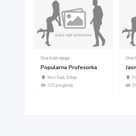
Ona traži njega
Ona t
Popularna Profesorka
Jas
Novi Sad
,
Srbija
P
333 pregleda
3