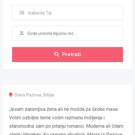
Izaberite Tip
Pretraži
Stara Pazova
,
Srbija
Jesam zanimljiva žena ali ne možda za široke mase.
Volim ozbiljne teme volim razmenu mišljenja i
staromodna sam po pitanju romansi. Moderna ali čitam
stariju literaturu. Ko razume shvatiće. Marija iz Pazove.