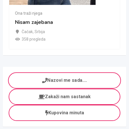
aži njega
Ona traži nj
m zajebana
mala lud
ačak
,
Srbija
Bačka T
8 pregleda
537 preg
Nazovi me sada....
Zakaži nam sastanak
Kupovina minuta