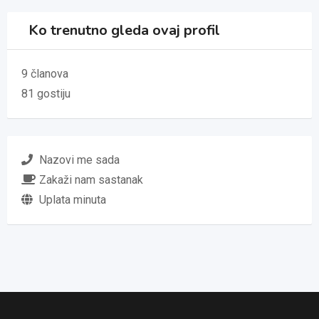
Ko trenutno gleda ovaj profil
9 članova
81 gostiju
Nazovi me sada
Zakaži nam sastanak
Uplata minuta