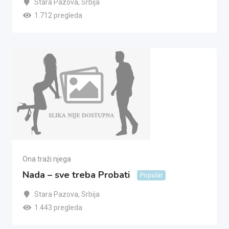
Stara Pazova
,
Srbija
1.712 pregleda
Ona traži njega
Nada – sve treba Probati
Popular
Stara Pazova
,
Srbija
1.443 pregleda