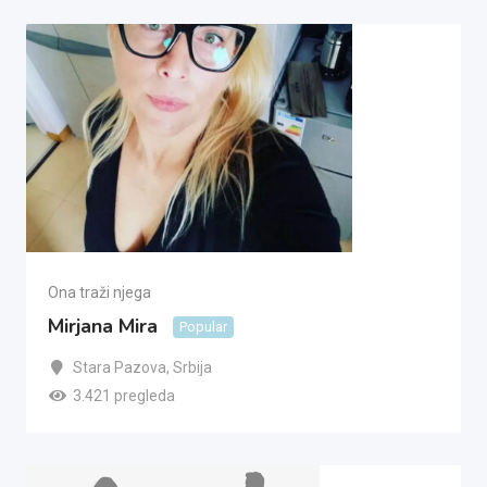
Ona traži njega
Mirjana Mira
Popular
Stara Pazova
,
Srbija
3.421 pregleda