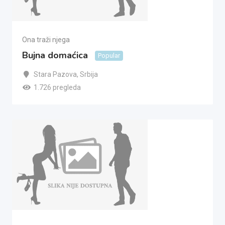
Ona traži njega
Bujna domaćica
Popular
Stara Pazova
,
Srbija
1.726 pregleda