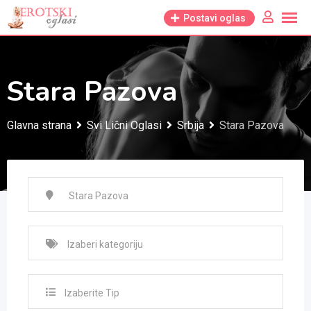
Skip
Postavi oglas
to
content
Stara Pazova
Glavna strana
Svi Lični Oglasi
Srbija
Stara Pazova
Izaberite Tip