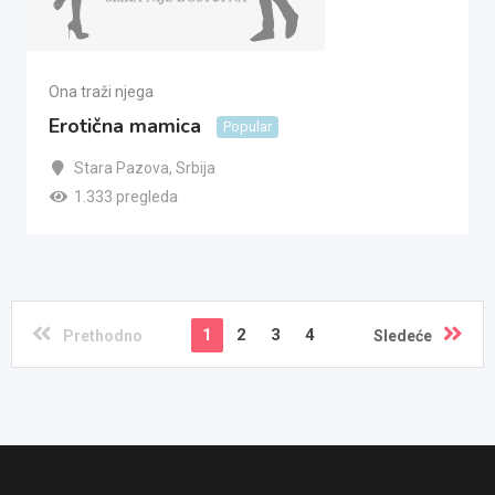
Ona traži njega
Erotična mamica
Popular
Stara Pazova
,
Srbija
1.333 pregleda
1
2
3
4
Prethodno
Sledeće