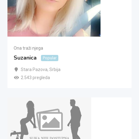
Ona traži njega
Suzanica
Popular
Stara Pazova
,
Srbija
2.543 pregleda