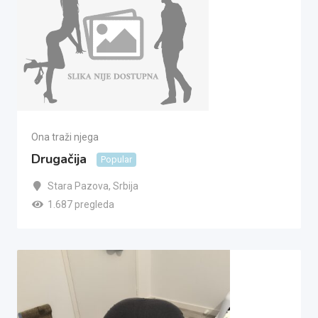
Ona traži njega
Drugačija
Popular
Stara Pazova
,
Srbija
1.687 pregleda