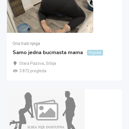
Ona traži njega
Samo jedna bucmasta mama
Popular
Stara Pazova
,
Srbija
3.872 pregleda