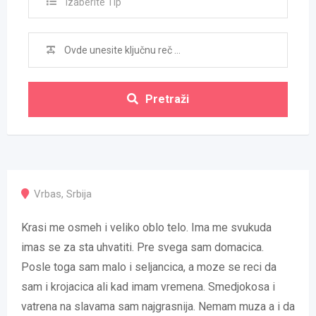
Izaberite Tip
Pretraži
Vrbas
,
Srbija
Krasi me osmeh i veliko oblo telo. Ima me svukuda
imas se za sta uhvatiti. Pre svega sam domacica.
Posle toga sam malo i seljancica, a moze se reci da
sam i krojacica ali kad imam vremena. Smedjokosa i
vatrena na slavama sam najgrasnija. Nemam muza a i da