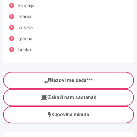
krupnija
starija
vesela
glasna
bucka
Nazovi me sada***
Zakaži nam sastanak
Kupovina minuta