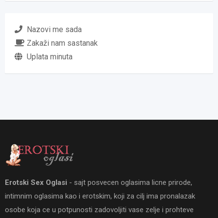
Nazovi me sada
Zakaži nam sastanak
Uplata minuta
Erotski Sex Oglasi
- sajt posvecen oglasima licne prirode,
intimnim oglasima kao i erotskim, koji za cilj ima pronalazak
osobe koja ce u potpunosti zadovoljiti vase zelje i prohteve