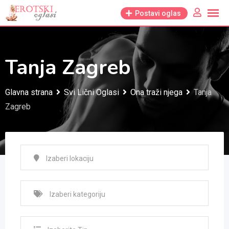
Skip
Postavi oglas
to
content
Tanja Zagreb
Glavna strana
Svi Lični Oglasi
Ona traži njega
Tanja
Zagreb