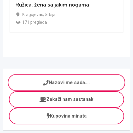
Ružica, žena sa jakim nogama
Kragujevac
,
Srbija
171 pregleda
Nazovi me sada....
Zakaži nam sastanak
Kupovina minuta