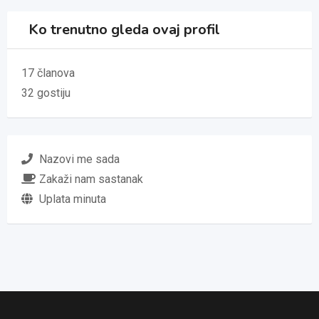
Ko trenutno gleda ovaj profil
17 članova
32 gostiju
Nazovi me sada
Zakaži nam sastanak
Uplata minuta