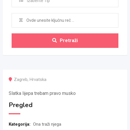
Izaberite Tip
Pretraži
Zagreb
,
Hrvatska
Slatka lijepa trebam pravo musko
Pregled
Kategorija:
Ona traži njega