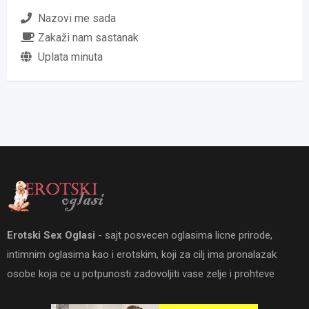
Nazovi me sada
Zakaži nam sastanak
Uplata minuta
Erotski Sex Oglasi
- sajt posvecen oglasima licne prirode,
intimnim oglasima kao i erotskim, koji za cilj ima pronalazak
osobe koja ce u potpunosti zadovoljiti vase zelje i prohteve