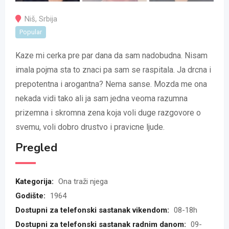
Niš
,
Srbija
Popular
Kaze mi cerka pre par dana da sam nadobudna. Nisam
imala pojma sta to znaci pa sam se raspitala. Ja drcna i
prepotentna i arogantna? Nema sanse. Mozda me ona
nekada vidi tako ali ja sam jedna veoma razumna
prizemna i skromna zena koja voli duge razgovore o
svemu, voli dobro drustvo i pravicne ljude.
Pregled
Kategorija:
Ona traži njega
Godište:
1964
Dostupni za telefonski sastanak vikendom:
08-18h
Dostupni za telefonski sastanak radnim danom:
09-