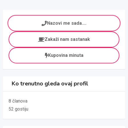
Nazovi me sada....
Zakaži nam sastanak
Kupovina minuta
Ko trenutno gleda ovaj profil
8 članova
52 gostiju