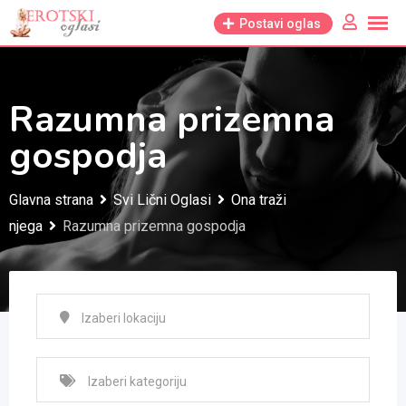
Skip
Postavi oglas
to
content
Razumna prizemna
gospodja
Glavna strana
Svi Lični Oglasi
Ona traži
njega
Razumna prizemna gospodja