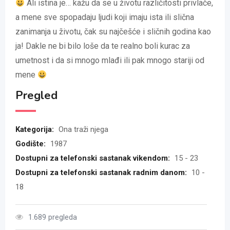
Ali istina je… kažu da se u životu različitosti privlače,
a mene sve spopadaju ljudi koji imaju ista ili slična
zanimanja u životu, čak su najčešće i sličnih godina kao
ja! Dakle ne bi bilo loše da te realno boli kurac za
umetnost i da si mnogo mlađi ili pak mnogo stariji od
mene
Pregled
Kategorija:
Ona traži njega
Godište:
1987
Dostupni za telefonski sastanak vikendom:
15 - 23
Dostupni za telefonski sastanak radnim danom:
10 -
18
1.689 pregleda