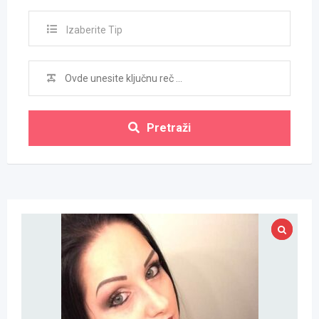
Izaberite Tip
Pretraži