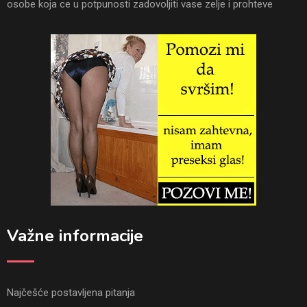
osobe koja ce u potpunosti zadovoljiti vase zelje i prohteve
Važne informacije
Najčešće postavljena pitanja