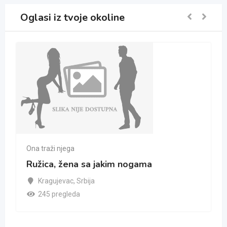
Oglasi iz tvoje okoline
Ona traži njega
Ružica, žena sa jakim nogama
Kragujevac
,
Srbija
245 pregleda