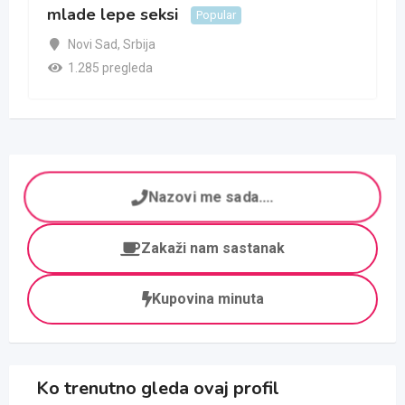
mlade lepe seksi
Popular
Novi Sad
,
Srbija
1.285 pregleda
Nazovi me sada....
Zakaži nam sastanak
Kupovina minuta
Ko trenutno gleda ovaj profil