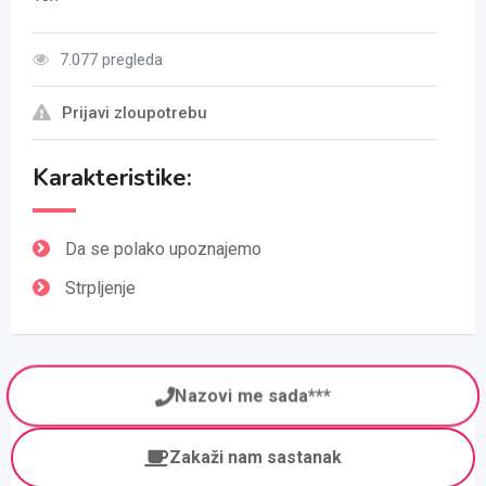
7.077 pregleda
Prijavi zloupotrebu
Karakteristike:
Da se polako upoznajemo
Strpljenje
Nazovi me sada***
Zakaži nam sastanak