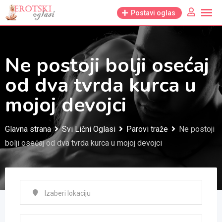
Skip
Postavi oglas
to
content
Ne postoji bolji osećaj
od dva tvrda kurca u
mojoj devojci
Glavna strana
Svi Lični Oglasi
Parovi traže
Ne postoji
bolji osećaj od dva tvrda kurca u mojoj devojci