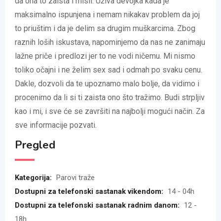
da ona to zaista i misli. Uživa devojka kada je
maksimalno ispunjena i nemam nikakav problem da joj
to priuštim i da je delim sa drugim muškarcima. Zbog
raznih loših iskustava, napominjemo da nas ne zanimaju
lažne priče i predlozi jer to ne vodi ničemu. Mi nismo
toliko očajni i ne želim sex sad i odmah po svaku cenu.
Dakle, dozvoli da te upoznamo malo bolje, da vidimo i
procenimo da li si ti zaista ono što tražimo. Budi strpljiv
kao i mi, i sve će se završiti na najbolji mogući način. Za
sve informacije pozvati.
Pregled
Kategorija:
Parovi traže
Dostupni za telefonski sastanak vikendom:
14 - 04h
Dostupni za telefonski sastanak radnim danom:
12 -
18h